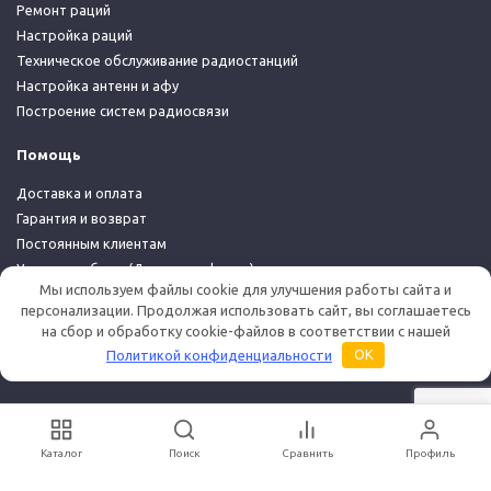
Ремонт раций
Настройка раций
Техническое обслуживание радиостанций
Настройка антенн и афу
Построение систем радиосвязи
Помощь
Доставка и оплата
Гарантия и возврат
Постоянным клиентам
Условия работы (Договор-оферта)
Мы используем файлы cookie для улучшения работы сайта и
Политика конфиденциальности
персонализации. Продолжая использовать сайт, вы соглашаетесь
на сбор и обработку cookie-файлов в соответствии с нашей
© 2026 Дуплекс Шоп
Политикой конфиденциальности
OK
Каталог
Поиск
Сравнить
Профиль