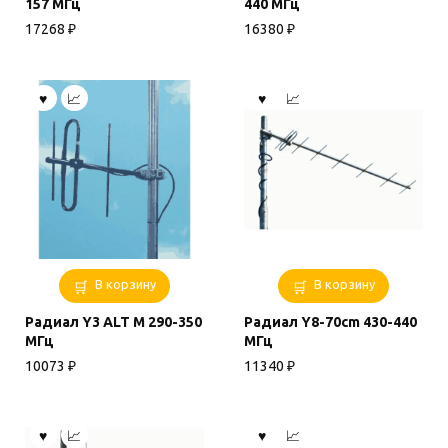
157 МГц
440 МГц
17268
₽
16380
₽
В корзину
В корзину
Радиал Y3 ALT M 290-350
Радиал Y8-70cm 430-440
МГц
МГц
10073
₽
11340
₽