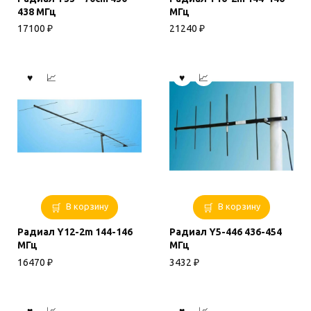
438 МГц
МГц
17100
₽
21240
₽
В корзину
В корзину
Радиал Y12-2m 144-146
Радиал Y5-446 436-454
МГц
МГц
16470
₽
3432
₽