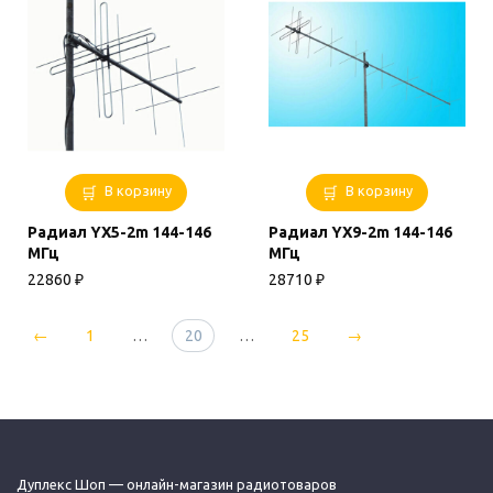
В корзину
В корзину
Радиал YX5-2m 144-146
Радиал YX9-2m 144-146
МГц
МГц
22860
₽
28710
₽
←
1
…
20
…
25
→
Дуплекс Шоп — онлайн-магазин радиотоваров