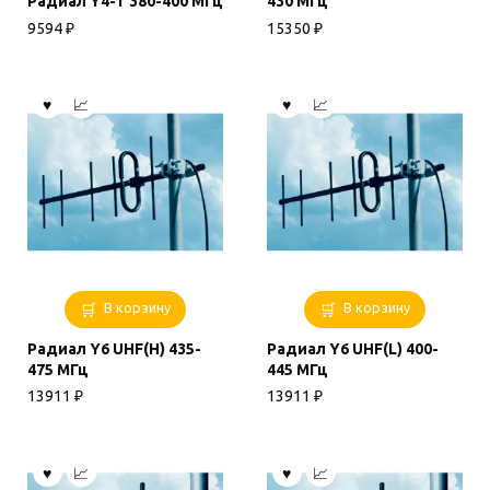
Радиал Y4-T 380-400 МГц
430 МГц
9594
₽
15350
₽
В корзину
В корзину
Радиал Y6 UHF(H) 435-
Радиал Y6 UHF(L) 400-
475 МГц
445 МГц
13911
₽
13911
₽