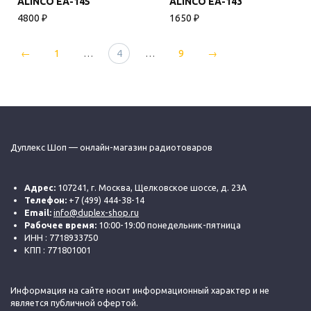
ALINCO EA-145
ALINCO EA-143
4800
₽
1650
₽
←
1
…
4
…
9
→
Дуплекс Шоп — онлайн-магазин радиотоваров
Адрес:
107241, г. Москва, Щелковское шоссе, д. 23А
Телефон:
+7 (499) 444-38-14
Email:
info@duplex-shop.ru
Рабочее время:
10:00-19:00 понедельник-пятница
ИНН : 7718933750
КПП : 771801001
Информация на сайте носит информационный характер и не
является публичной офертой.