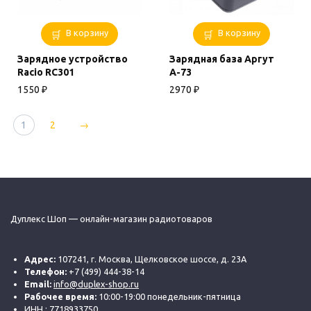
В корзину
В корзину
Зарядное устройство
Зарядная база Аргут
Racio RC301
А-73
1550
₽
2970
₽
1
2
→
Дуплекс Шоп — онлайн-магазин радиотоваров
Адрес:
107241, г. Москва, Щелковское шоссе, д. 23А
Телефон:
+7 (499) 444-38-14
Email:
info@duplex-shop.ru
Рабочее время:
10:00-19:00 понедельник-пятница
ИНН : 7718933750