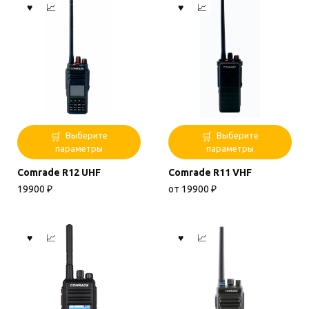
выбрать
на
странице
товара.
Этот
Этот
Выберите
Выберите
товар
товар
параметры
параметры
имеет
имеет
Comrade R12 UHF
Comrade R11 VHF
несколько
несколько
вариаций.
вариаций.
19900
₽
от
19900
₽
Опции
Опции
можно
можно
выбрать
выбрать
на
на
странице
странице
товара.
товара.