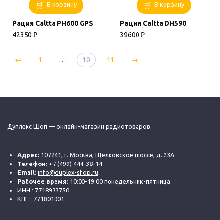
В корзину
В корзину
Рация Caltta PH600 GPS
Рация Caltta DH590
42350
₽
39600
₽
←
1
…
10
11
→
Дуплекс Шоп — онлайн-магазин радиотоваров
Адрес:
107241, г. Москва, Щелковское шоссе, д. 23А
Телефон:
+7 (499) 444-38-14
Email:
info@duplex-shop.ru
Рабочее время:
10:00-19:00 понедельник-пятница
ИНН : 7718933750
КПП : 771801001