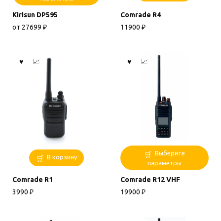
имеет
Kirisun DP595
Comrade R4
несколько
вариаций.
от
27699
₽
11900
₽
Опции
можно
выбрать
на
странице
товара.
Этот
Выберите
В корзину
товар
параметры
имеет
Comrade R1
Comrade R12 VHF
несколько
вариаций.
3990
₽
19900
₽
Опции
можно