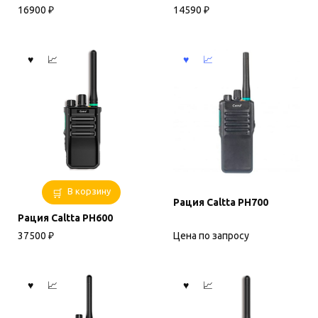
16900
₽
14590
₽
В корзину
Рация Caltta PH700
Рация Caltta PH600
Цена по запросу
37500
₽