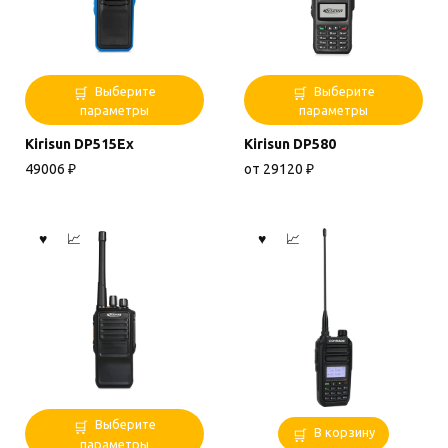
Этот
Этот
Выберите
Выберите
товар
товар
параметры
параметры
имеет
имеет
Kirisun DP515Ex
Kirisun DP580
несколько
несколько
вариаций.
вариаций.
49006
₽
от
29120
₽
Опции
Опции
можно
можно
выбрать
выбрать
на
на
странице
странице
товара.
товара.
Этот
Выберите
В корзину
товар
параметры