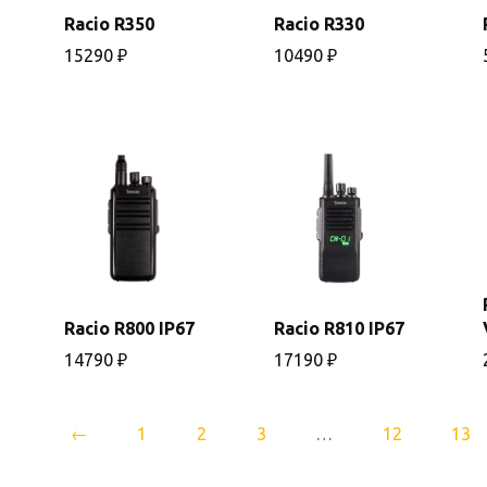
Racio R350
Racio R330
В
В
корзину
корзину
15290
₽
10490
₽
Racio R800 IP67
Racio R810 IP67
В
В
корзину
корзину
14790
₽
17190
₽
←
1
2
3
…
12
13