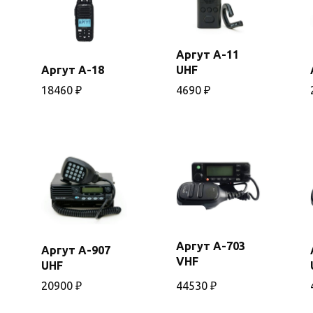
Аргут А-11
В
Аргут А-18
UHF
В
корзину
корзину
18460
₽
4690
₽
Аргут А-703
Аргут А-907
В
VHF
UHF
корзину
20900
₽
44530
₽