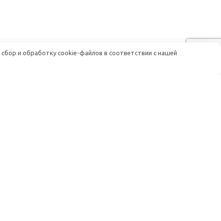
 сбор и обработку cookie-файлов в соответствии с нашей
Помощь
Доставка и оплата
Гарантия и возврат
луживание
Постоянным клиентам
Условия работы (Договор-оферта)
и афу
Политика конфиденциальности
м радиосвязи