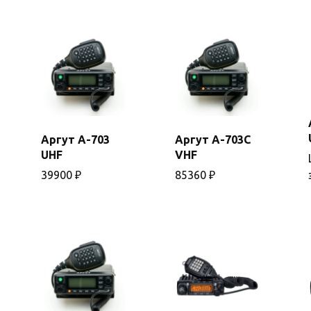
Аргут А-703
Аргут А-703C
В
В
UHF
VHF
корзину
корзину
39900
₽
85360
₽