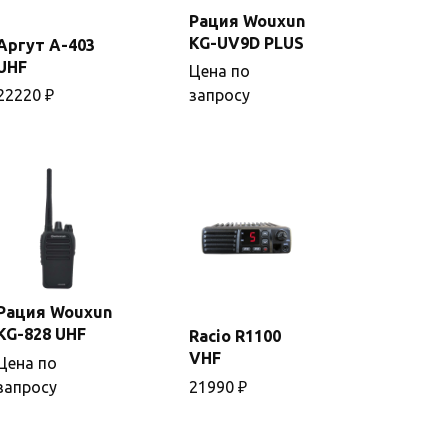
Рация Wouxun
KG-UV9D PLUS
Аргут А-403
В
Подробнее
UHF
Цена по
корзину
22220
₽
запросу
Рация Wouxun
В
KG-828 UHF
Racio R1100
корзину
Подробнее
VHF
Цена по
запросу
21990
₽