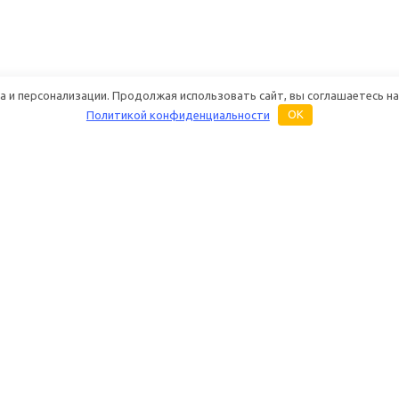
 и персонализации. Продолжая использовать сайт, вы соглашаетесь на
Политикой конфиденциальности
OK
Основная информация
Услуги
Бренды
Ремонт раций
О магазине «Дуплекс Шоп»
Настройка раций
Каталог
Техническое обс
радиостанций
Купить оптом
Настройка антенн 
Контакты и реквизиты
Построение систе