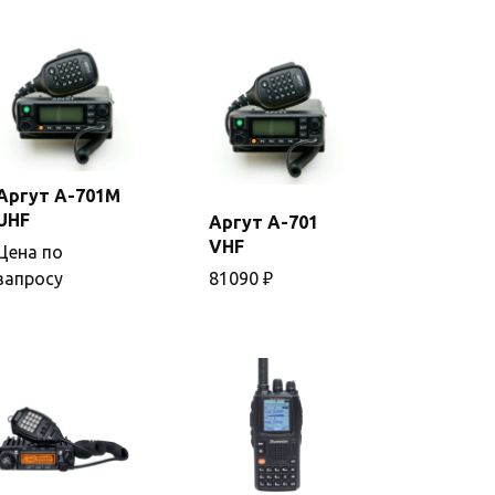
Аргут А-701М
UHF
Аргут А-701
В
Подробнее
VHF
Цена по
корзину
запросу
81090
₽