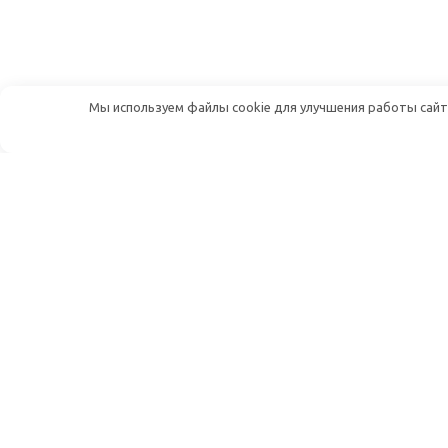
Мы используем файлы cookie для улучшения работы сайта
Дуплекс Шоп — онлайн-магазин
радиотоваров
Адрес:
107241, г. Москва, Щелковское
шоссе, д. 23А
Телефон:
+7 (499) 444-38-14
Email:
info@duplex-shop.ru
Рабочее время:
10:00-19:00
понедельник-пятница
ИНН : 7718933750