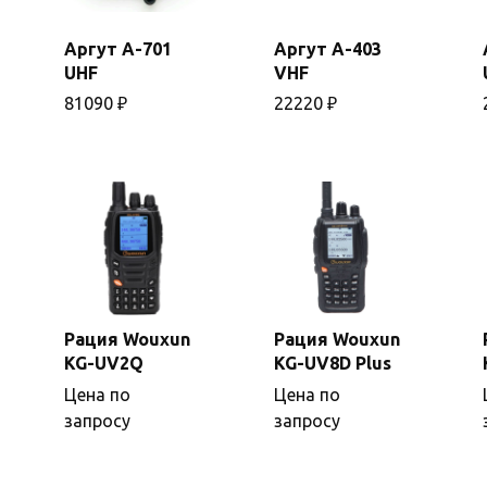
Аргут А-701
Аргут А-403
В
В
UHF
VHF
корзину
корзину
81090
₽
22220
₽
Рация Wouxun
Рация Wouxun
KG-UV2Q
KG-UV8D Plus
Подробнее
Подробнее
Цена по
Цена по
запросу
запросу