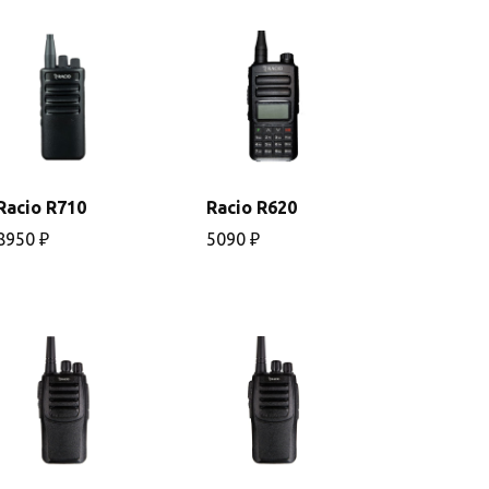
Racio R710
Racio R620
В
В
корзину
корзину
8950
₽
5090
₽