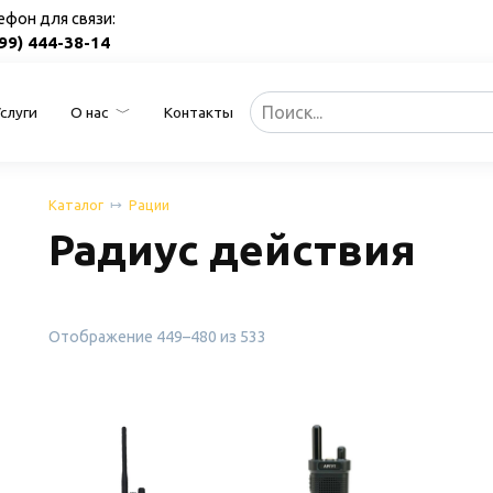
ефон для связи:
499) 444-38-14
Search
Услуги
О нас
Контакты
for:
Каталог
Рации
Радиус действия
Сортировка:
Отображение 449–480 из 533
по
популярности