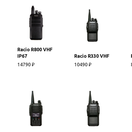
Racio R800 VHF
В
IP67
Racio R330 VHF
В
корзину
корзину
14790
₽
10490
₽