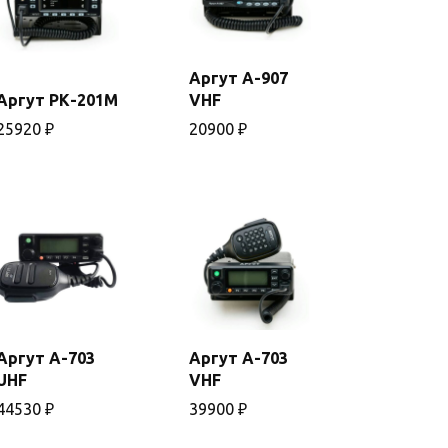
Аргут А-907
В
Аргут РК-201М
VHF
В
корзину
корзину
25920
₽
20900
₽
Аргут А-703
Аргут А-703
В
В
UHF
VHF
корзину
корзину
44530
₽
39900
₽