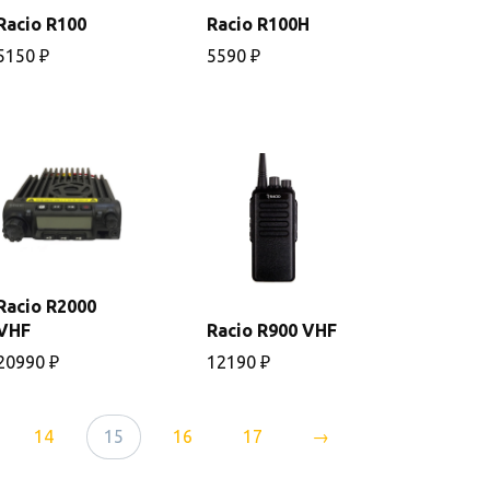
Racio R100
Racio R100H
В
В
корзину
корзину
5150
₽
5590
₽
В
Racio R2000
корзину
VHF
Racio R900 VHF
В
корзину
20990
₽
12190
₽
14
15
16
17
→