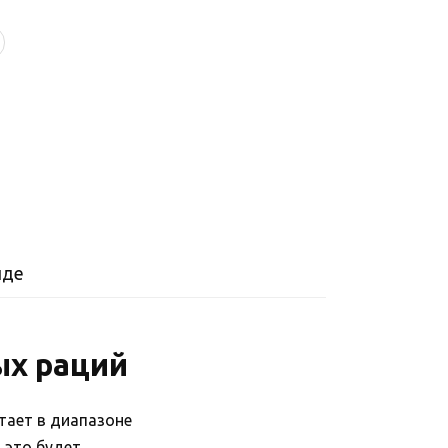
нде
ых раций
тает в диапазоне
 это будет