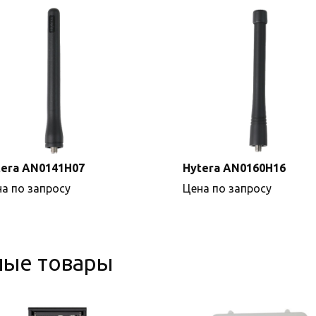
tera AN0141H07
Hytera AN0160H16
а по запросу
Цена по запросу
ные товары