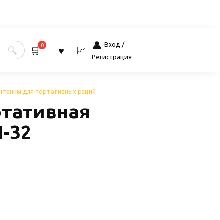
Вход /
0
Регистрация
нтенны для портативных раций
ртативная
-32