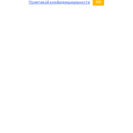
Политикой конфиденциальности
OK
Основная информация
Услуги
Бренды
Ремонт раций
О магазине «Дуплекс Шоп»
Настройка раций
Каталог
Техническое обс
радиостанций
Купить оптом
Настройка антенн 
Контакты и реквизиты
Построение систе