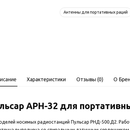
Антенны для портативных раций
исание
Характеристики
Отзывы (0)
О Бре
льсар АРН-32 для портативн
оделей носимых радиостанций Пульсар РНД-500.Д2. Рабо
Антенна выполнена со спиральным латунным сердечником,