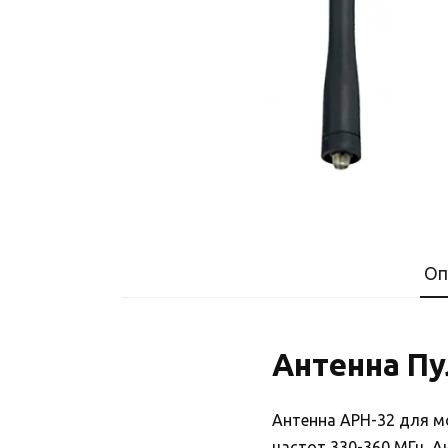
Оп
Антенна Пу
Антенна АРН-32 для м
частот 330-360 МГц. 