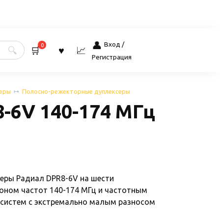
Вход /
0
Регистрация
еры
Полосно-режекторные дуплексеры
-6V 140-174 МГц
еры Радиал DPR8-6V на шести
оном частот 140-174 МГц и частотным
 систем с экстремально малым разносом