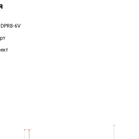
я
 DPR8-6V
орт
ект