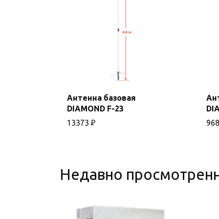
Антенна базовая
Ан
DIAMOND F-23
DI
В корзину
13373
₽
96
Недавно просмотрен