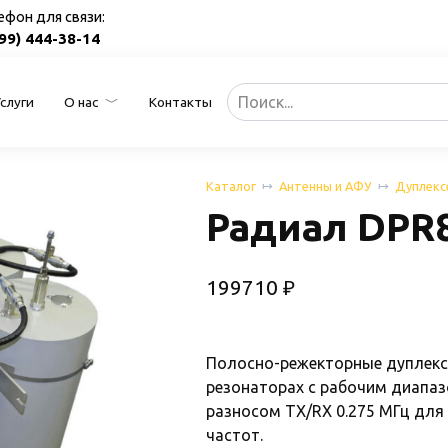
ефон для связи:
499) 444-38-14
Search
Услуги
О нас
Контакты
for:
Каталог
Антенны и АФУ
Дуплекс
Радиал DPR8
199710
₽
Полосно-режекторные дуплекс
резонаторах с рабочим диапаз
разносом TX/RX 0.275 МГц для
частот.