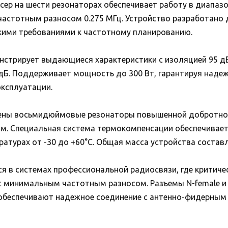
ер на шести резонаторах обеспечивает работу в диапазо
астотным разносом 0.275 МГц. Устройство разработано 
ткими требованиями к частотному планированию.
стрирует выдающиеся характеристики с изоляцией 95 д
 дБ. Поддерживает мощность до 300 Вт, гарантируя наде
ксплуатации.
нены восьмидюймовые резонаторы повышенной добротно
мм. Специальная система термокомпенсации обеспечивает
атурах от -30 до +60°C. Общая масса устройства составля
ся в системах профессиональной радиосвязи, где критиче
 минимальным частотным разносом. Разъемы N-female и
обеспечивают надежное соединение с антенно-фидерным