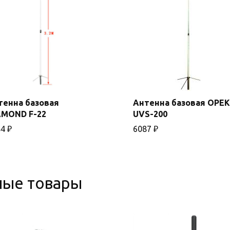
тенна базовая
Антенна базовая OPEK
В
AMOND F-22
UVS-200
В корзину
корзину
84
₽
6087
₽
ные товары