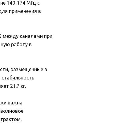
не 140-174 МГц с
для применения в
Б между каналами при
жную работу в
сти, размещенные в
 стабильность
ет 21.7 кг.
ски важна
 волновое
 трактом.