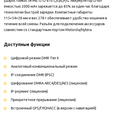
ударостойкости MIL-STD 810 C/D/E/F/G. Аккумулятор Li-Ion
ёмкостью 2000 мАч заряжается до 85% за один час благодаря
технологии быстрой зарядки. Компактные габариты
115×54×28 мм и вес 278 г обеспечивают удобство ношения в
течение всей смены. Разъём для подключения аксессуаров
совместим со стандартным портом Motorola/Hytera.
Доступные функции
Цифровой режим DMR Tier II
Аналоговый конвенциональный режим
IP-соединение DMR (IPSC)
Шифрование DMRA ARC4/DES/AES (лицензия)
IP-роуминг (лицензия)
Приоритетное прерывание (лицензия)
Встроенный GPS/ГЛОНАСС (в версии с навигацией)