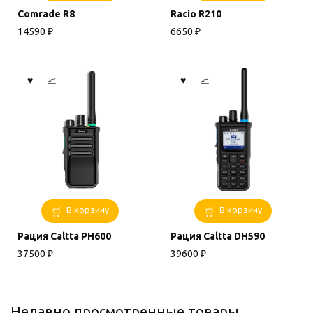
Comrade R8
Racio R210
14590
₽
6650
₽
В корзину
В корзину
Рация Caltta PH600
Рация Caltta DH590
37500
₽
39600
₽
Недавно просмотренные товары