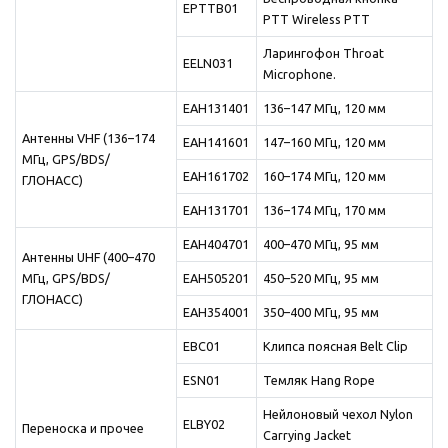
EPTTB01
PTT Wireless PTT
Ларингофон Throat
EELN031
Microphone.
EAH131401
136–147 МГц, 120 мм
Антенны VHF (136–174
EAH141601
147–160 МГц, 120 мм
МГц, GPS/BDS/
EAH161702
160–174 МГц, 120 мм
ГЛОНАСС)
EAH131701
136–174 МГц, 170 мм
EAH404701
400–470 МГц, 95 мм
Антенны UHF (400–470
МГц, GPS/BDS/
EAH505201
450–520 МГц, 95 мм
ГЛОНАСС)
EAH354001
350–400 МГц, 95 мм
EBC01
Клипса поясная Belt Clip
ESN01
Темляк Hang Rope
Нейлоновый чехол Nylon
ELBY02
Переноска и прочее
Carrying Jacket