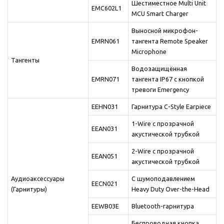
Шестиместное Multi Unit
EMC602L1
MCU Smart Charger
Выносной микрофон-
EMRN061
тангента Remote Speaker
Microphone
Тангенты
Водозащищённая
EMRN071
тангента IP67 с кнопкой
тревоги Emergency
EEHN031
Гарнитура C-Style Earpiece
1-Wire с прозрачной
EEAN031
акустической трубкой
2-Wire с прозрачной
EEAN051
акустической трубкой
Аудиоаксессуары
С шумоподавлением
EECN021
(Гарнитуры)
Heavy Duty Over-the-Head
EEWB03E
Bluetooth-гарнитура
Беспроводная кнопка