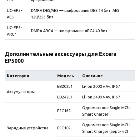
LIC-EP5-
DMRA DES/AES — шифрование DES 64 бит, AES
AES
128/256 бит
LIC-EP5-
DMRA ARC4 — шифрование ARC4 40 бит
ARC4
Дополнительные аксессуары для Excera
EP5000
Категория
Модель
Описание
EB202L1
Li-Ion 2000 мАч, IP67
Аккумуляторы
EB242L1
Li-Ion 2400 мАч, IP67
Одноместное Single MCU
ESC162L
Smart Charger
Одноместное Single MCU
Зарядные устройства
ESC102L
Smart Charger (версия 2)