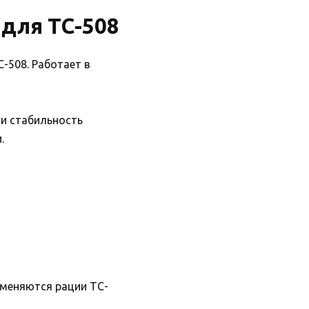
 для TC-508
-508. Работает в
 и стабильность
.
именяются рации TC-