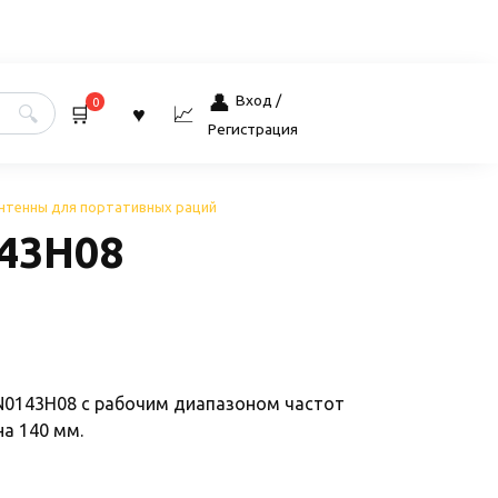
Вход /
0
Регистрация
нтенны для портативных раций
143H08
N0143H08 с рабочим диапазоном частот
а 140 мм.