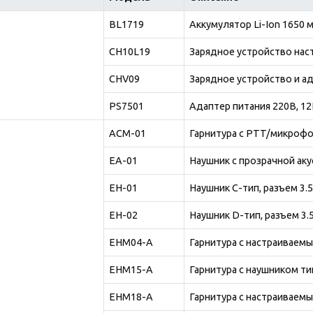
BL1719
Аккумулятор Li-Ion 1650 
CH10L19
Зарядное устройство нас
CHV09
Зарядное устройство и а
PS7501
Адаптер питания 220В, 1
ACM-01
Гарнитура с PTT/микрофо
EA-01
Наушник с прозрачной ак
EH-01
Наушник C-тип, разъем 3.
EH-02
Наушник D-тип, разъем 3
EHM04-A
Гарнитура с настраивае
EHM15-A
Гарнитура с наушником ти
EHM18-A
Гарнитура с настраивае