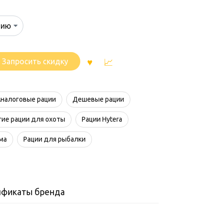
Запросить скидку
налоговые рации
Дешевые рации
ие рации для охоты
Рации Hytera
ма
Рации для рыбалки
ификаты бренда