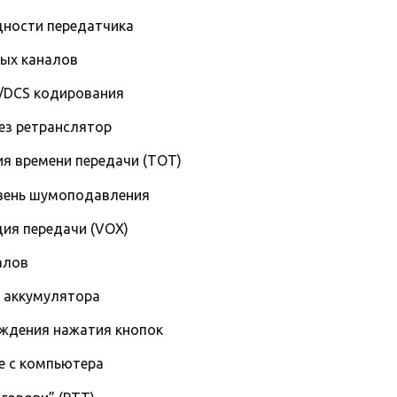
ности передатчика
ых каналов
/DCS кодирования
ез ретранслятор
ия времени передачи (TOT)
вень шумоподавления
ция передачи (VOX)
алов
 аккумулятора
ждения нажатия кнопок
 с компьютера