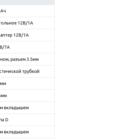
мАч
тольное 12В/1А
даптер 12В/1А
2В/7А
ном, разъем 3.5мм
устической трубкой
5мм
.5мм
мым вкладышем
па D
мым вкладышем