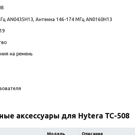
08
МГц AN0435H13, Антенна 146-174 МГц AN0160H13
19
тво
ния на ремень
зователя
ые аксессуары для Hytera TC-508
Модель
Описание