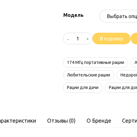
Модель
Количество
В корзину
товара
Hytera
TC-
174 МГц портативные рации
А
508
Любительские рации
Недорог
Рации для дачи
Рации для до
арактеристики
Отзывы (0)
О Бренде
Серт