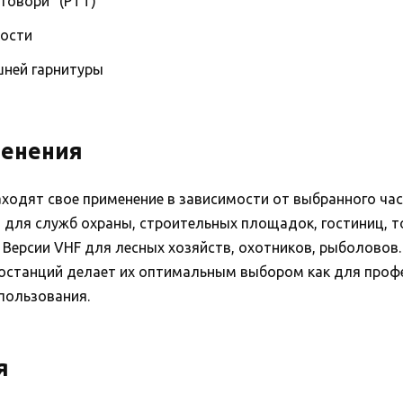
говори” (PTT)
кости
ней гарнитуры
менения
аходят свое применение в зависимости от выбранного ча
для служб охраны, строительных площадок, гостиниц, т
 Версии VHF для лесных хозяйств, охотников, рыболовов.
останций делает их оптимальным выбором как для профе
пользования.
я