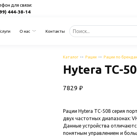
ефон для связи:
499) 444-38-14
Search
Услуги
О нас
Контакты
for:
Каталог
Рации
Рации по бренда
Hytera TC-5
7829
₽
Рации Hytera TC-508 серия по
двух частотных диапазонах: VHF
Данные устройства отличаютс
понятным управлением и боль