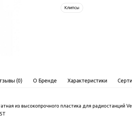
LP-
Клипсы
47
тзывы (0)
О Бренде
Характеристики
Серт
татная из высокопрочного пластика для радиостанций Vec
0ST