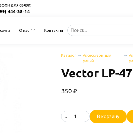
ефон для связи:
499) 444-38-14
Search
Услуги
О нас
Контакты
for:
Каталог
Аксессуары для
Ак
раций
р
Vector LP-47
350
₽
Количество
В корзину
товара
Vector