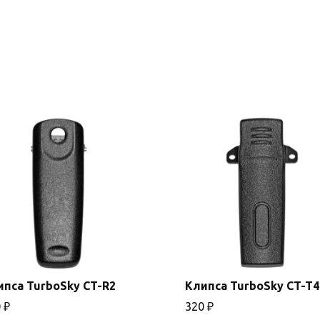
ипса TurboSky CT-R2
Клипса TurboSky CT-T4
0
₽
320
₽
В корзину
В корзину