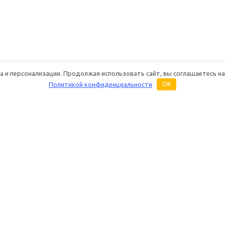
 и персонализации. Продолжая использовать сайт, вы соглашаетесь на
Политикой конфиденциальности
OK
Основная информация
Услуги
Бренды
Ремонт раций
О магазине «Дуплекс Шоп»
Настройка раций
Каталог
Техническое обс
радиостанций
Купить оптом
Настройка антенн 
Контакты и реквизиты