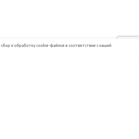
 сбор и обработку cookie-файлов в соответствии с нашей
Помощь
Доставка и оплата
Гарантия и возврат
луживание
Постоянным клиентам
Условия работы (Договор-оферта)
и афу
Политика конфиденциальности