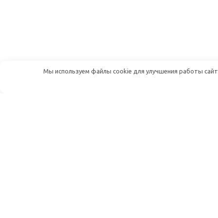
Мы используем файлы cookie для улучшения работы сайта
Дуплекс Шоп — онлайн-магазин
радиотоваров
Адрес:
107241, г. Москва, Щелковское
шоссе, д. 23А
Телефон:
+7 (499) 444-38-14
Email:
info@duplex-shop.ru
Рабочее время:
10:00-19:00