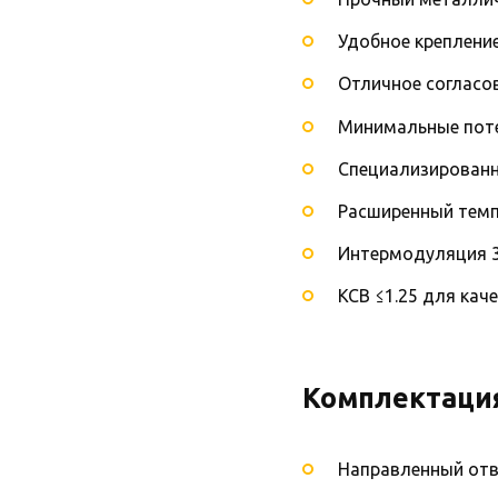
Удобное креплени
Отличное согласо
Минимальные поте
Специализированн
Расширенный темп
Интермодуляция 3
КСВ ≤1.25 для кач
Комплектаци
Направленный отв