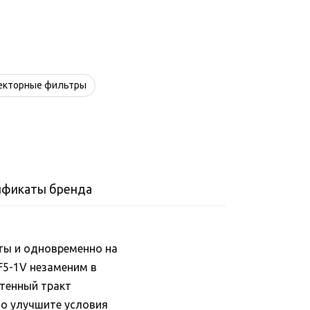
екторные фильтры
ификаты бренда
ты и одновременно на
F5-1V незаменим в
нтенный тракт
но улучшите условия