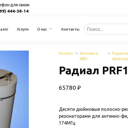
ефон для связи:
499) 444-38-14
Search
алог
Услуги
О нас
Контакты
for:
Каталог
Антенны и
Радиоча
АФУ
фильтр
Радиал PRF1
65780
₽
Десяти дюймовые полосно-реж
резонаторами для антенно-фи
174МГц