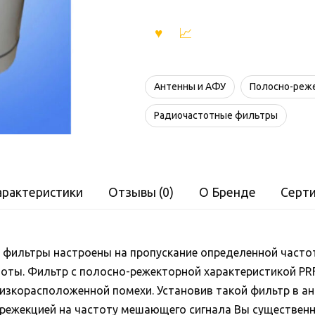
Антенны и АФУ
Полосно-реж
Радиочастотные фильтры
арактеристики
Отзывы (0)
О Бренде
Серт
фильтры настроены на пропускание определенной часто
тоты. Фильтр с полосно-режекторной характеристикой PR
лизкорасположенной помехи. Установив такой фильтр в а
 режекцией на частоту мешающего сигнала Вы существен