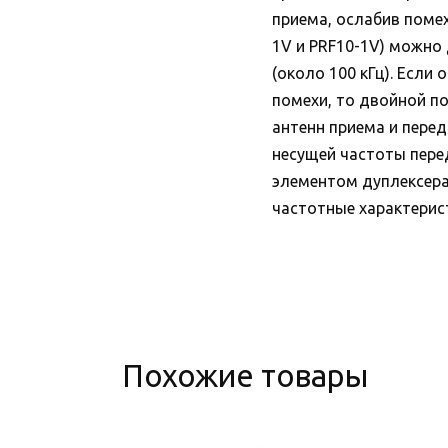
приема, ослабив поме
1V и PRF10-1V) можно
(около 100 кГц). Есл
помехи, то двойной п
антенн приема и пере
несущей частоты пере
элементом дуплексера
частотные характерис
Похожие товары