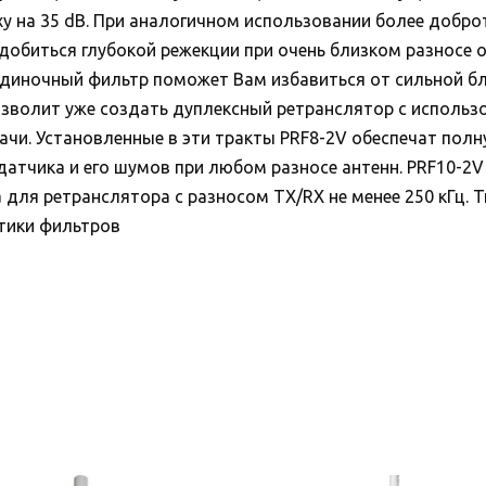
ху на 35 dB. При аналогичном использовании более добро
 добиться глубокой режекции при очень близком разносе 
и одиночный фильтр поможет Вам избавиться от сильной 
озволит уже создать дуплексный ретранслятор с исполь
дачи. Установленные в эти тракты PRF8-2V обеспечат пол
датчика и его шумов при любом разносе антенн. PRF10-2
 для ретранслятора с разносом TX/RX не менее 250 кГц.
тики фильтров