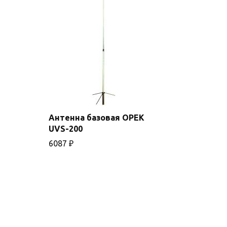
Антенна базовая OPEK
В
UVS-200
корзину
6087
₽