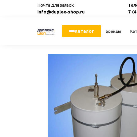
Перейти
Почта для заявок:
Тел
к
info@duplex-shop.ru
7 (
содержанию
Каталог
Бренды
Кат