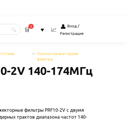
Вход /
0
Регистрация
стотные
Полосно-режекторные
ы
фильтры
0-2V 140-174МГц
екторные фильтры PRF10-2V с двумя
дерных трактов диапазона частот 140-