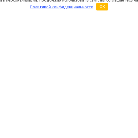
Политикой конфиденциальности
OK
Основная информация
Услуги
Бренды
Ремонт раций
О магазине «Дуплекс Шоп»
Настройка раций
Каталог
Техническое обс
радиостанций
Купить оптом
Настройка антенн 
Контакты и реквизиты
Построение систе