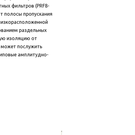
тных фильтров (PRF8-
от полосы пропускания
близкорасположенной
зованием раздельных
ную изоляцию от
V может послужить
 Типовые амплитудно-