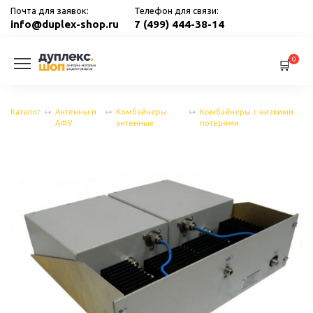
Перейти
Почта для заявок:
Телефон для связи:
к
info@duplex-shop.ru
7 (499) 444-38-14
содержанию
0
Каталог
Антенны и
Комбайнеры
Комбайнеры с низкими
АФУ
антенные
потерями