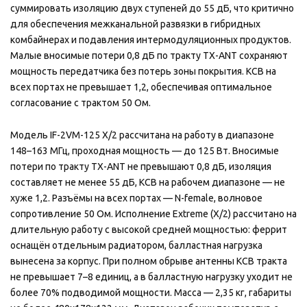
суммировать изоляцию двух ступеней до 55 дБ, что критично
для обеспечения межканальной развязки в гибридных
комбайнерах и подавления интермодуляционных продуктов.
Малые вносимые потери 0,8 дБ по тракту TX-ANT сохраняют
мощность передатчика без потерь зоны покрытия. КСВ на
всех портах не превышает 1,2, обеспечивая оптимальное
согласование с трактом 50 Ом.
Модель IF-2VM-125 X/2 рассчитана на работу в диапазоне
148–163 МГц, проходная мощность — до 125 Вт. Вносимые
потери по тракту TX-ANT не превышают 0,8 дБ, изоляция
составляет не менее 55 дБ, КСВ на рабочем диапазоне — не
хуже 1,2. Разъёмы на всех портах — N-female, волновое
сопротивление 50 Ом. Исполнение Extreme (X/2) рассчитано на
длительную работу с высокой средней мощностью: феррит
оснащён отдельным радиатором, балластная нагрузка
вынесена за корпус. При полном обрыве антенны КСВ тракта
не превышает 7–8 единиц, а в балластную нагрузку уходит не
более 70% подводимой мощности. Масса — 2,35 кг, габариты