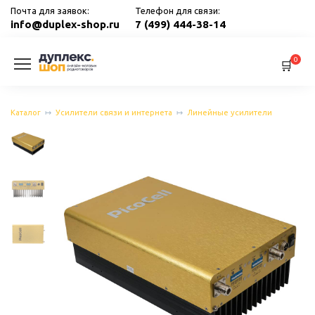
Перейти
Почта для заявок:
Телефон для связи:
к
info@duplex-shop.ru
7 (499) 444-38-14
содержанию
0
Каталог
Усилители связи и интернета
Линейные усилители