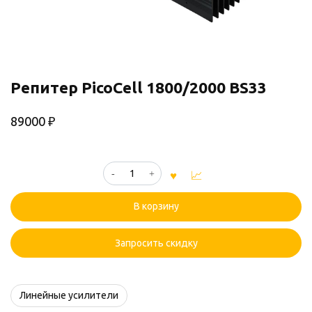
Репитер PicoCell 1800/2000 BS33
89000
₽
Количество
товара
Репитер
В корзину
PicoCell
1800/2000
BS33
Запросить скидку
Линейные усилители