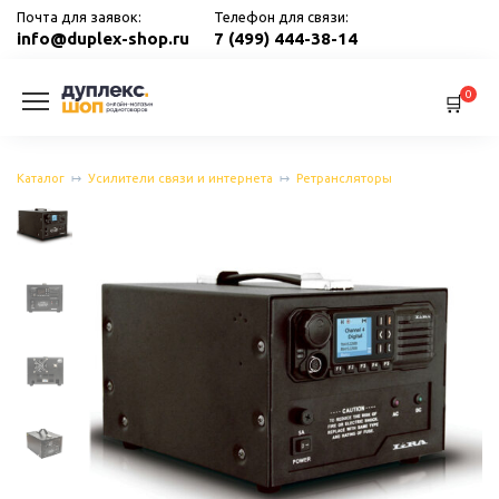
Перейти
Почта для заявок:
Телефон для связи:
к
info@duplex-shop.ru
7 (499) 444-38-14
содержанию
0
Каталог
Усилители связи и интернета
Ретрансляторы