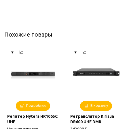
Похожие товары
Подробнее
В корзину
Репитер Hytera HR1065С
Ретранслятор Kirisun
UHF
DR600 UHF DMR
Цена по запросу
243098
₽