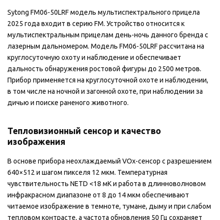
Sytong FM06-50LRF модель мультиспектрального прицела
2025 года входит в серию FM. Устройство относится к
мультиспектральным прицелам день-ночь данного бренда с
лазерным дальномером. Модель FM06-50LRF рассчитана на
круглосуточную охоту и наблюдение и обеспечивает
дальность обнаружения ростовой фигуры до 2500 метров.
Прибор применяется на круглосуточной охоте и наблюдении,
в том числе на ночной и загонной охоте, при наблюдении за
дичью и поиске раненого животного.
Тепловизионный сенсор и качество
изображения
В основе прибора неохлаждаемый VOx-сенсор с разрешением
640×512 и шагом пикселя 12 мкм. Температурная
чувствительность NETD <18 мК и работа в длинноволновом
инфракрасном диапазоне от 8 до 14 мкм обеспечивают
читаемое изображение в темноте, тумане, дыму и при слабом
тепловом контрасте, а частота обновления 50 Гц сохраняет