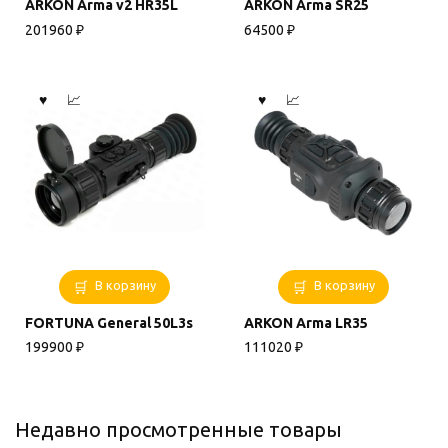
ARKON Arma v2 HR35L
ARKON Arma SR25
201960
₽
64500
₽
В корзину
В корзину
FORTUNA General 50L3s
ARKON Arma LR35
199900
₽
111020
₽
Недавно просмотренные товары