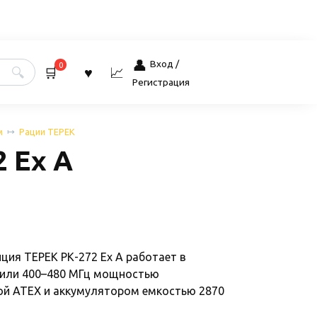
Вход /
0
Регистрация
м
Рации ТЕРЕК
2 Ex А
ия ТЕРЕК РК-272 Ex А работает в
 или 400–480 МГц мощностью
кой ATEX и аккумулятором емкостью 2870