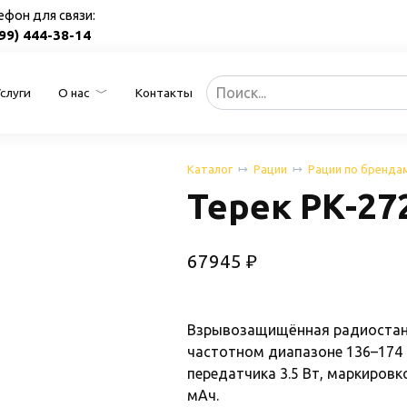
ефон для связи:
499) 444-38-14
Search
Услуги
О нас
Контакты
for:
Каталог
Рации
Рации по бренда
Терек РК-27
67945
₽
Взрывозащищённая радиостанц
частотном диапазоне 136–174
передатчика 3.5 Вт, маркиров
мАч.