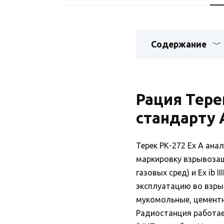
Содержание
Рация Тере
стандарту 
Терек РК-272 Ex А ан
маркировку взрывозащит
газовых сред) и Ex ib 
эксплуатацию во взрыв
мукомольные, цементн
Радиостанция работае