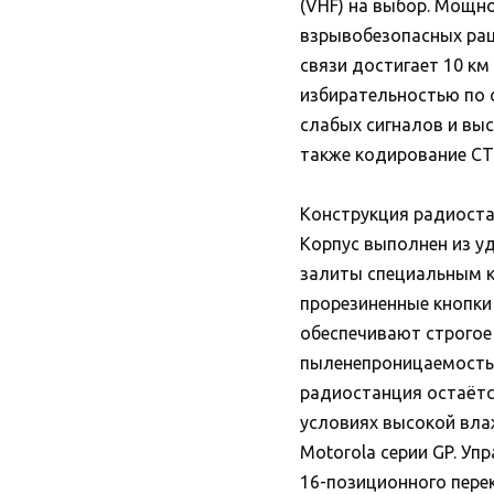
(VHF) на выбор. Мощн
взрывобезопасных рац
связи достигает 10 км
избирательностью по с
слабых сигналов и вы
также кодирование CT
Конструкция радиоста
Корпус выполнен из у
залиты специальным к
прорезиненные кнопки
обеспечивают строгое
пыленепроницаемость и
радиостанция остаётс
условиях высокой вла
Motorola серии GP. У
16-позиционного пере