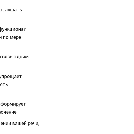
рослушать
 функционал
и по мере
 связь одним
 упрощает
лять
нформирует
лючение
ении вашей речи,