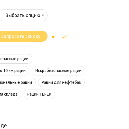
Запросить скидку
опасные рации
о 10 км рации
Искробезопасные рации
иональные рации
Рации для нефтебаз
ля склада
Рации ТЕРЕК
нде