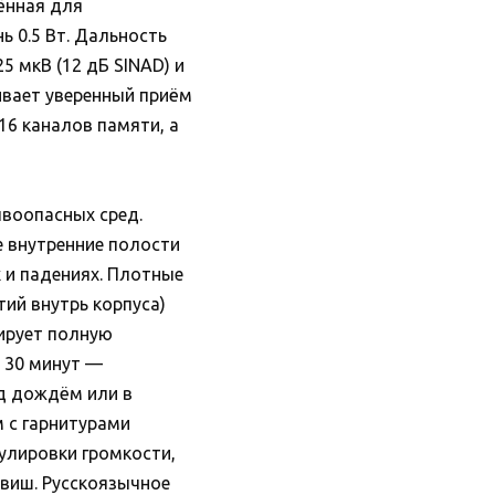
ённая для
 0.5 Вт. Дальность
5 мкВ (12 дБ SINAD) и
чивает уверенный приём
6 каналов памяти, а
ывоопасных сред.
е внутренние полости
и падениях. Плотные
ий внутрь корпуса)
тирует полную
о 30 минут —
од дождём или в
 с гарнитурами
улировки громкости,
виш. Русскоязычное