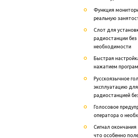
Функция монитори
реальную занятост
Слот для установ
радиостанции без
необходимости
Быстрая настройк
нажатием програ
Русскоязычное го
эксплуатацию для 
радиостанцией бе
Голосовое предуп
оператора о необ
Сигнал окончания 
что особенно пол