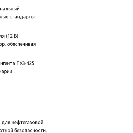
ональный
иные стандарты
я (12 В)
ор, обеспечивая
нгента ТУЗ‑425
нарии
 для нефтегазовой
ртной безопасности,