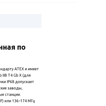
нная по
андарту ATEX и имеет
 IIB T4 Gb X (для
очки IP68 допускает
ские заводы,
ые станции.
F) или 136–174 МГц