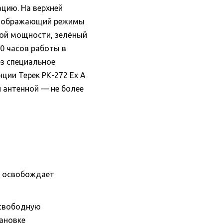
цию. На верхней
 отображающий режимы
ой мощности, зелёный
0 часов работы в
ез специальное
ции Терек РК-272 Ex А
и антенной — не более
X) освобождает
 свободную
тановке