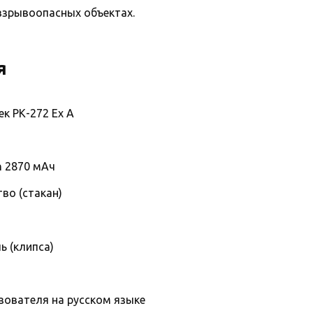
взрывоопасных объектах.
я
к РК-272 Ex А
n 2870 мАч
во (стакан)
ь (клипса)
зователя на русском языке