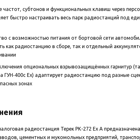
 частот, субтонов и функциональных клавиш через перс
яет быстро настраивать весь парк радиостанций под ед
тво с возможностью питания от бортовой сети автомобил
ь как радиостанцию в сборе, так и отдельный аккумулят
живании
лючения опциональных взрывозащищённых гарнитур (та
ра ГУН‑400с Ex) адаптирует радиостанцию под разные сце
опасных зонах
нения
логовая радиостанция Терек РК-272 Ex А предназначена
заводов, цементных и мукомольных предприятий, транспо