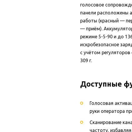
голосовое сопровожде
панели расположены 
работы (красный — п
— приём). Аккумулятор
режиме 5-5-90 и до 13
искробезопасное заряд
с учётом регуляторов 
309 г.
Доступные ф
Голосовая активац
руки оператора пр
Сканирование кан
частоту, избавляя