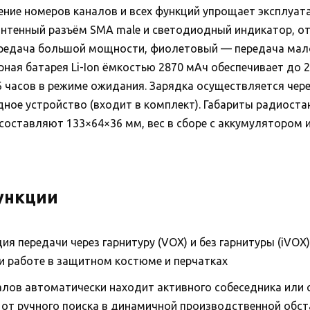
ние номеров каналов и всех функций упрощает эксплуата
антенный разъём SMA male и светодиодный индикатор,
ередача большой мощности, фиолетовый — передача мал
ная батарея Li-Ion ёмкостью 2870 мАч обеспечивает до 2
6 часов в режиме ожидания. Зарядка осуществляется чер
ное устройство (входит в комплект). Габариты радиостан
составляют 133×64×36 мм, вес в сборе с аккумулятором 
ункции
ия передачи через гарнитуру (VOX) и без гарнитуры (iVO
и работе в защитном костюме и перчатках
алов автоматически находит активного собеседника или
 от ручного поиска в динамичной производственной обс