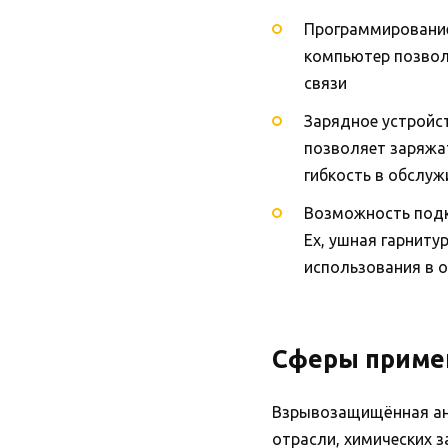
Программирование
компьютер позвол
связи
Зарядное устройс
позволяет заряжат
гибкость в обслу
Возможность подк
Ex, ушная гарниту
использования в 
Сферы приме
Взрывозащищённая ана
отрасли, химических 