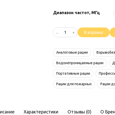
Диапазон частот, МГц
Количество
В корзину
товара
Терек
РК-272
Аналоговые рации
Взрывобез
Ex
А
Водонепроницаемые рации
Д
Портативные рации
Професс
Рации для пожарных
Рации д
исание
Характеристики
Отзывы (0)
О Бре