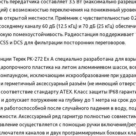
ость передатчика составляет 3.5 Вт (максимально разреш
ий) с возможностью переключения на пониженный уровень
 в открытой местности. Приёмник с чувствительностью 0.2
оседнему каналу 60 дБ (12.5 кГц) и 70 дБ (25 кГц) обеспе
сокую помехоустойчивость. Радиостанция поддерживает 1
CSS и DCS для фильтрации посторонних переговоров.
нции Терек РК-272 Ex А специально разработана для взр
даропрочного пластика на литом алюминиевом шасси, вс
омпаундом, исключающим искрообразование при ударах 
 и герметичный аксессуарный разъём (не имеющий отверст
 соответствие стандарту ATEX. Класс защиты IP68 гаран
 допускает погружение на глубину до 1 метра на срок д
я работоспособной после случайного падения в воду, п
жности. Аксессуарный ряд гарнитур полностью совместим
правление осуществляется с помощью ручки включения/рег
ключателя каналов и двух программируемых боковых кла