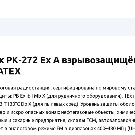
к РК-272 Ex А взрывозащищё
ATEX
алоговая радиостанция, сертифицирована по мировому ст
ы: РB Ex ib I Mb X (для рудничного оборудования), 1Ex ib
IIIB Т130°C Db X (для пылевых сред). Уровень защиты обол
о и искро опасных зонах: нефтегазовые объекты, химиче
ые и сахарные предприятия, склады ГСМ, автозаправочн
т в аналоговом режиме FM в диапазонах 400–480 МГц (UH