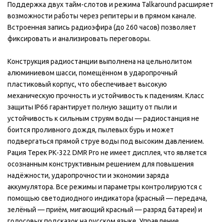
Поддержка двух тайм-слотов и режима Talkaround расширяет
возможности работы через репитеры и в прямом канале.
Встроенная запись радиоэфира (до 260 часов) позволяет
фиксировать и анализировать переговоры.
Конструкция радиостанции выполнена на цельнолитом
алюминиевом шасси, помещённом в ударопрочный
пластиковый корпус, что обеспечивает высокую
механическую прочность и устойчивость к падениям. Класс
защиты IP66 гарантирует полную защиту от пыли и
устойчивость к сильным струям воды — радиостанция не
боится проливного дождя, пылевых бурь и может
подвергаться прямой струе воды под высоким давлением.
Рация Терек РК-322 DMR Pro не имеет дисплея, что является
осознанным конструктивным решением для повышения
надёжности, ударопрочности и экономии заряда
аккумулятора. Все режимы и параметры контролируются с
помощью светодиодного индикатора (красный — передача,
зелёный — приём, мигающий красный — разряд батареи) и
голосовых подсказок на русском языке. Управление