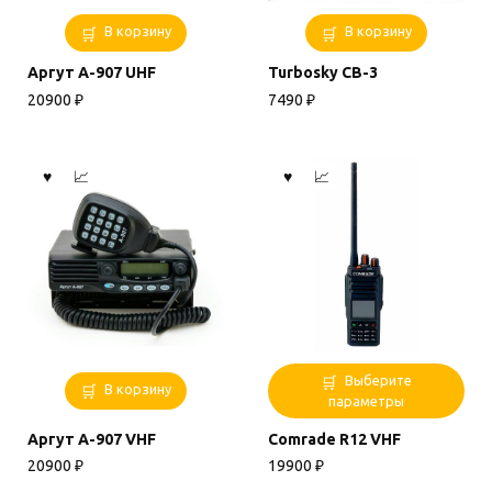
В корзину
В корзину
Аргут А-907 UHF
Turbosky CB-3
20900
₽
7490
₽
Этот
Выберите
В корзину
товар
параметры
имеет
Аргут А-907 VHF
Comrade R12 VHF
несколько
вариаций.
20900
₽
19900
₽
Опции