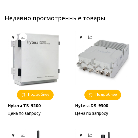
можно
выбрать
Недавно просмотренные товары
на
странице
товара.
Подробнее
Подробнее
Hytera TS-9200
Hytera DS-9300
Цена по запросу
Цена по запросу