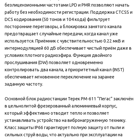
безлицензионными частотами LPD и PMR позволяют начать
работу без необходимости регистрации. Поддержка CTCSS и
DCS кодирования (50 тонов и 104 кода) фильтрует
посторонние переговоры, а блокировка занятого канала
предотвращает случайные передачи, когда канал уже
используется. Приёмник с чувствительностью 0.22 мкВ и
интермодуляцией 60 дБ обеспечивает чистый приём даже в
условиях плотного радиоэфира. Функция двойного
прослушивания (DW) позволяет одновременно
контролировать два канала, а приоритетный канал (INST)
обеспечивает мгновенное переключение на заранее
заданную частоту.
Основной блок радиостанции Терек РМ-611 “Пегас” заключён
в цельнолитой фрезерованный алюминиевый корпус,
который эффективно отводит тепло и позволяет
устанавливать устройство на вибронагруженную технику.
Класс защиты IP66 гарантирует полную защиту от пыли и
сильных струй воды, что актуально при эксплуатации на