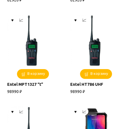
62920
₽
62920
₽
В корзину
В корзину
Entel MPT1327 “t”
Entel HT786 UHF
98990
₽
98990
₽