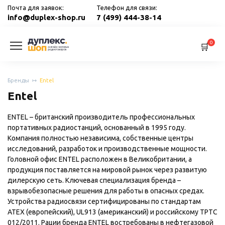
Перейти
Почта для заявок:
Телефон для связи:
к
info@duplex-shop.ru
7 (499) 444-38-14
содержанию
0
Бренды
Entel
Entel
ENTEL – британский производитель профессиональных
портативных радиостанций, основанный в 1995 году.
Компания полностью независима, собственные центры
исследований, разработок и производственные мощности.
Головной офис ENTEL расположен в Великобритании, а
продукция поставляется на мировой рынок через развитую
дилерскую сеть. Ключевая специализация бренда –
взрывобезопасные решения для работы в опасных средах.
Устройства радиосвязи сертифицированы по стандартам
ATEX (европейский), UL913 (американский) и российскому ТРТС
012/2011. Рации бренда ENTEL востребованы в нефтегазовой