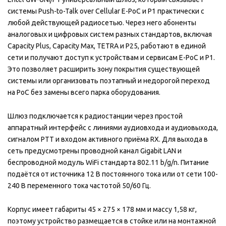
системы Push-to-Talk over Cellular E-PoC и P1 практически с
любой действующей радиосетью. Через него абоненты
аналоговых и цифровых систем разных стандартов, включая
Capacity Plus, Capacity Max, TETRA и P25, работают в единой
сети и получают доступ к устройствам и сервисам E-PoC и P1.
Это позволяет расширить зону покрытия существующей
системы или организовать поэтапный и недорогой переход
на PoC без замены всего парка оборудования.
Шлюз подключается к радиостанции через простой
аппаратный интерфейс с линиями аудиовхода и аудиовыхода,
сигналом PTT и входом активного приёма RX. Для выхода в
сеть предусмотрены проводной канал Gigabit LAN и
беспроводной модуль WiFi стандарта 802.11 b/g/n. Питание
подаётся от источника 12 В постоянного тока или от сети 100-
240 В переменного тока частотой 50/60 Гц.
Корпус имеет габариты 45 × 275 × 178 мм и массу 1,58 кг,
поэтому устройство размещается в стойке или на монтажной