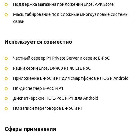
Поддержка магазина приложений Entel APK Store
Масштабирование под сложные многоузловые системы
связи
Используется совместно
Частный сервер P1 Private Server и сервис E-PoC
Рации серии Entel DN400 на 4G LTE PoC
Приложение E-PoC и P1 для смартфонов на iOS и Android
ПК-диспетчер E-PoC и P1
Диспетчерское ПО E-PoC и P1 для Android
ПО записи переговоров E-PoC и P1
Сферы применения