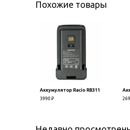
Похожие товары
Аккумулятор Racio RB311
Ак
3990
₽
26
В корзину
Недавно просмотрен