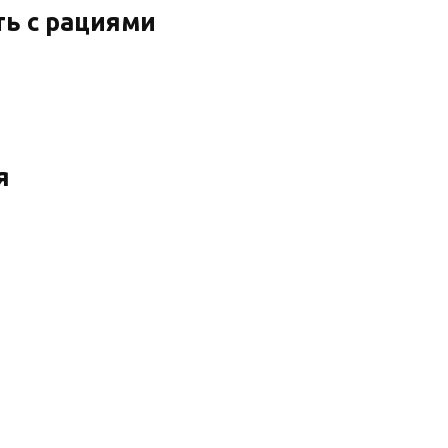
ь с рациями
я