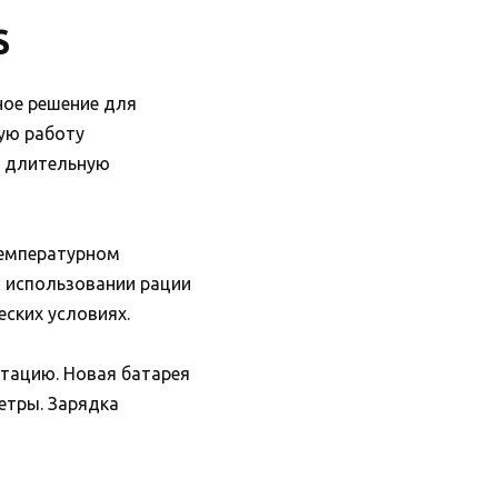
S
ное решение для
ую работу
а длительную
температурном
и использовании рации
еских условиях.
тацию. Новая батарея
етры. Зарядка