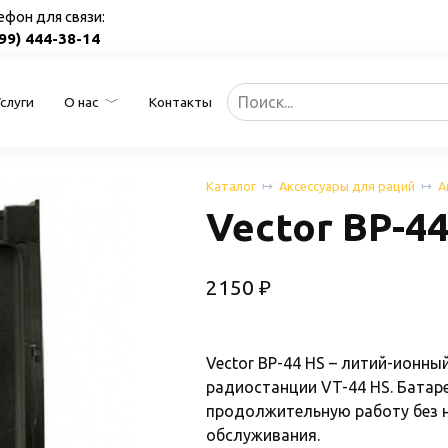
ефон для связи:
499) 444-38-14
Search
Услуги
О нас
Контакты
for:
Каталог
Аксессуары для раций
А
Vector BP-4
2150
₽
Vector BP-44 HS – литий-ионн
радиостанции VT-44 HS. Батар
продолжительную работу без 
обслуживания.