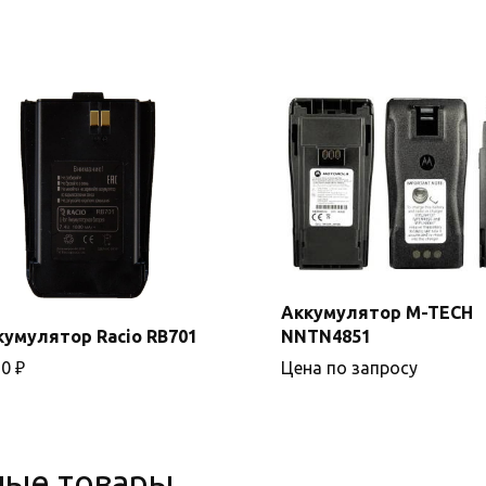
Аккумулятор M-TECH
кумулятор Racio RB701
NNTN4851
Подробнее
90
₽
Цена по запросу
В корзину
ные товары