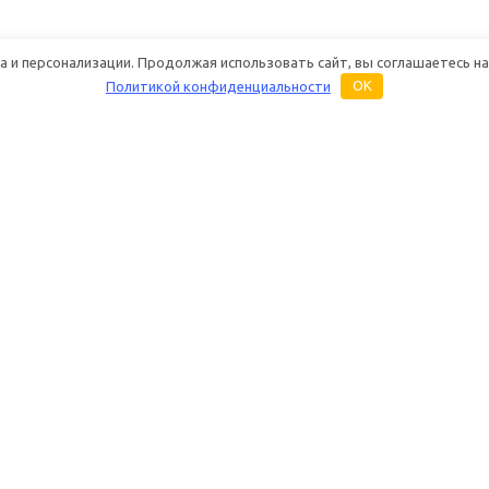
 и персонализации. Продолжая использовать сайт, вы соглашаетесь на
Политикой конфиденциальности
OK
Основная информация
Услуги
Бренды
Ремонт раций
О магазине «Дуплекс Шоп»
Настройка раций
Каталог
Техническое обс
радиостанций
Купить оптом
Настройка антенн 
Контакты и реквизиты
Построение систе