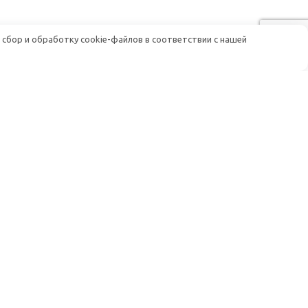
 сбор и обработку cookie-файлов в соответствии с нашей
Помощь
Доставка и оплата
Гарантия и возврат
луживание
Постоянным клиентам
Условия работы (Договор-оферта)
и афу
Политика конфиденциальности
м радиосвязи