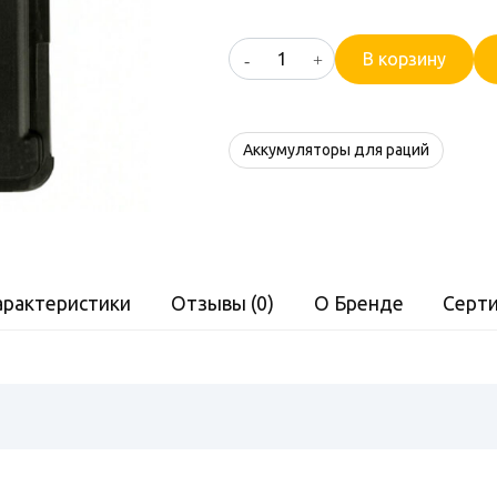
Количество
В корзину
товара
Vector
BP-
Аккумуляторы для раций
44
HS
арактеристики
Отзывы (0)
О Бренде
Серт