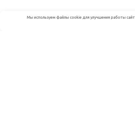
Мы используем файлы cookie для улучшения работы сайта
Дуплекс Шоп — онлайн-магазин
радиотоваров
Адрес:
107241, г. Москва, Щелковское
шоссе, д. 23А
Телефон:
+7 (499) 444-38-14
Email:
info@duplex-shop.ru
Рабочее время:
10:00-19:00
понедельник-пятница
ИНН : 7718933750
КПП : 771801001