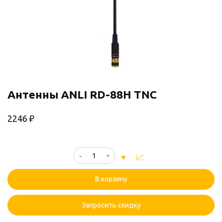
Антенны ANLI RD-88H TNC
2246
₽
Количество
товара
Антенны
В корзину
ANLI
RD-
88H
Запросить скидку
TNC