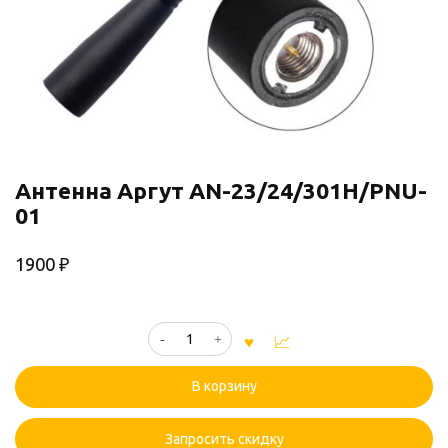
Антенна Аргут AN-23/24/301H/PNU-
01
1900
₽
Количество
товара
Антенна
В корзину
Аргут
AN-
23/24/301H/PNU-
Запросить скидку