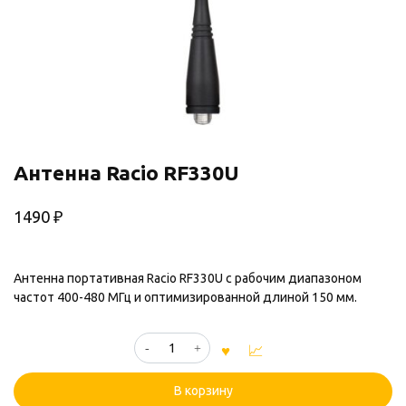
Антенна Racio RF330U
1490
₽
Антенна портативная Racio RF330U с рабочим диапазоном
частот 400-480 МГц и оптимизированной длиной 150 мм.
Количество
товара
Антенна
В корзину
Racio