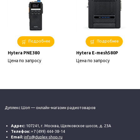
Подробнее
Подробнее
Hytera PNE380
Hytera E-mesh580P
Цена по запросу
Цена по запросу
Дуплекс Шоп — онлайн-магазин радиотоваров
Адрес:
107241, г. Москва, Щелковское шоссе, д. 23А
Телефон:
+7 (499) 444-38-14
Email:
info@duplex-shop.ru