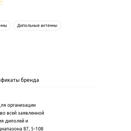
енны
Дипольные антенны
ификаты бренда
ля организации
во всей заявленной
ия диполей и
иапазона 87, 5-108