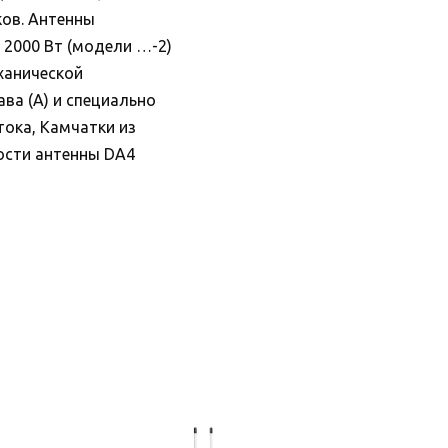
ков. Антенны
 2000 Вт (модели …-2)
ханической
ва (А) и специально
тока, Камчатки из
ости антенны DА4