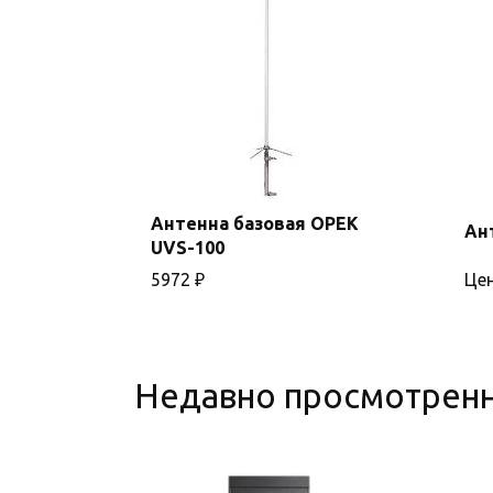
Антенна базовая OPEK
Ан
В
UVS-100
корзину
5972
₽
Цен
Недавно просмотрен