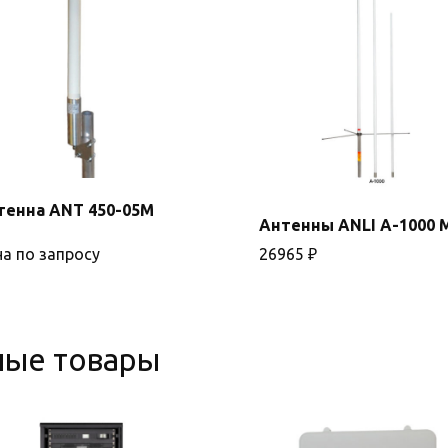
тенна ANT 450-05М
Антенны ANLI A-1000 
В корзину
а по запросу
26965
₽
ные товары