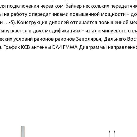
для подключения через ком-байнер нескольких передатчи
ы на работу с передатчиками повышенной мощности – до
ли …-5). Конструкция диполей отличается повышенной ме
выпускается в двух модификациях – из алюминиевого спла
еских условий районов районов Заполярья, Дальнего Вос
). График КСВ антенны DА4 FMWA Диаграммы направленн