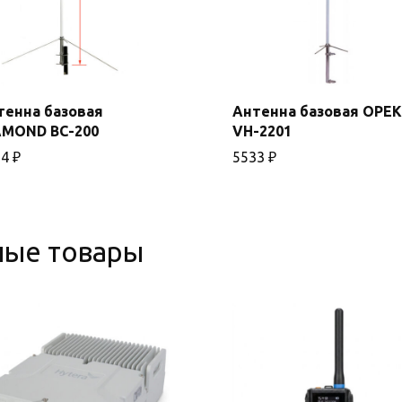
тенна базовая
Антенна базовая OPEK
AMOND BC-200
VH-2201
В корзину
В корзину
54
₽
5533
₽
ные товары