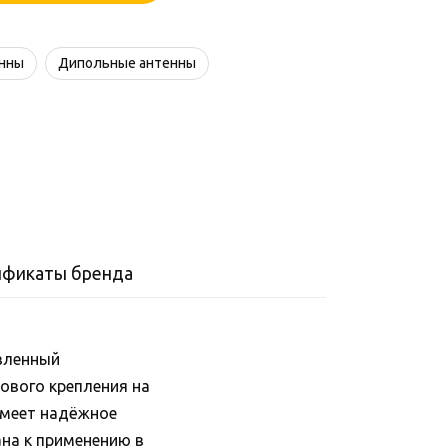
енны
Дипольные антенны
ификаты бренда
овленный
ового крепления на
имеет надёжное
на к применению в