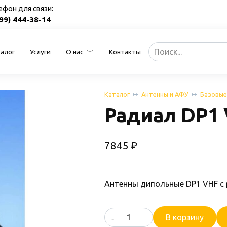
ефон для связи:
499) 444-38-14
Search
алог
Услуги
О нас
Контакты
for:
Каталог
Антенны и АФУ
Базовые
Радиал DP1
7845
₽
Антенны дипольные DP1 VHF с
Количество
В корзину
товара