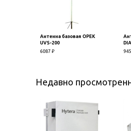
Антенна базовая OPEK
Ан
В
UVS-200
DI
корзину
6087
₽
94
Недавно просмотрен