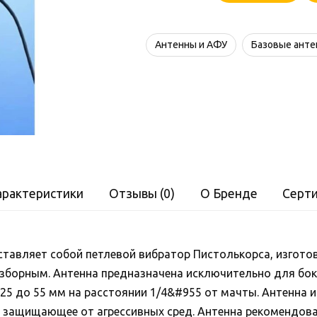
Радиал
DP1
Антенны и АФУ
Базовые ант
VHF
арактеристики
Отзывы (0)
О Бренде
Серт
ставляет собой петлевой вибратор Пистолькорса, изгот
зборным. Антенна предназначена исключительно для бок
25 до 55 мм на расстоянии 1/4&#955 от мачты. Антенна 
 защищающее от агрессивных сред. Антенна рекомендова