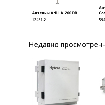
Ан
Антенны ANLI A-200 DB
Co
В корзину
12461
₽
59
Недавно просмотрен