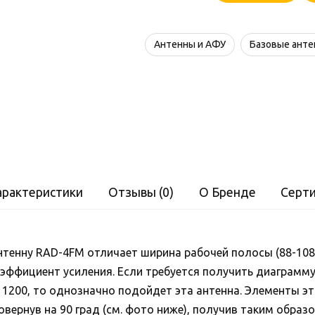
Радиал
RAD-
Антенны и АФУ
Базовые ант
4FM
арактеристики
Отзывы (0)
О Бренде
Серт
тенну RAD-4FM отличает ширина рабочей полосы (88-108
оэффициент усиления. Если требуется получить диаграмму
 1200, то однозначно подойдет эта антенна. Элементы э
ернув на 90 град (см. фото ниже), получив таким образо