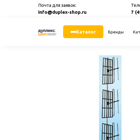
Перейти
Почта для заявок:
Тел
к
info@duplex-shop.ru
7 (
содержанию
Каталог
Бренды
Кат