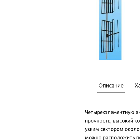
Описание
Х
Четырехэлементную ан
прочность, высокий к
узким сектором около
можно расположить пов