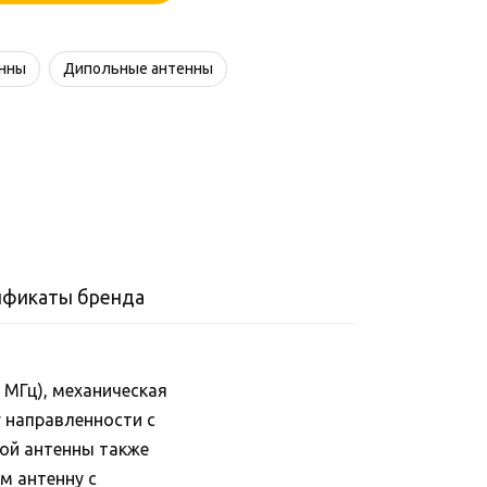
енны
Дипольные антенны
ификаты бренда
 МГц), механическая
 направленности с
той антенны также
м антенну с