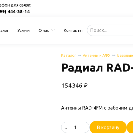
ефон для связи:
499) 444-38-14
Search
алог
Услуги
О нас
Контакты
for:
Каталог
Антенны и АФУ
Базовые
Радиал RAD
154346
₽
Антенны RAD-4FM с рабочим д
Количество
В корзину
товара