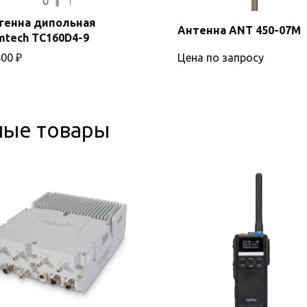
тенна дипольная
Антенна ANT 450-07M
mtech TC160D4-9
В корзину
400
₽
Цена по запросу
ные товары