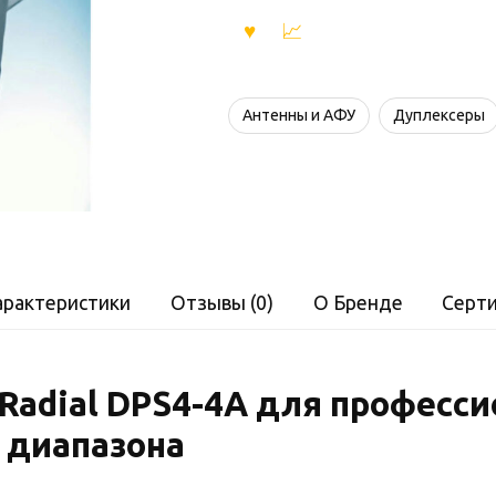
Антенны и АФУ
Дуплексеры
арактеристики
Отзывы (0)
О Бренде
Серт
Radial DPS4-4A для професс
 диапазона