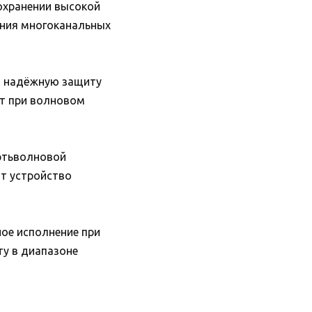
охранении высокой
ения многоканальных
ет надёжную защиту
Вт при волновом
ртьволновой
ют устройство
ное исполнение при
ту в диапазоне