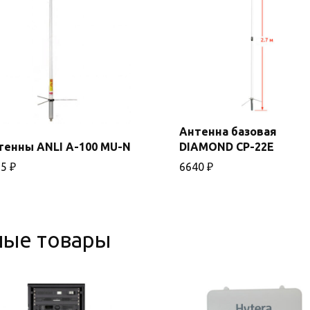
Антенна базовая
тенны ANLI A-100 MU-N
DIAMOND CP-22E
В корзину
В корзину
65
₽
6640
₽
ные товары