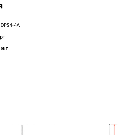
я
 DPS4-4A
орт
ект