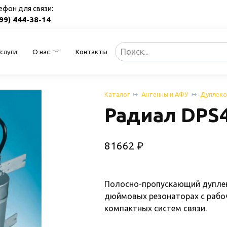
ефон для связи:
499) 444-38-14
Search
Услуги
О нас
Контакты
for:
Каталог
Антенны и АФУ
Дуплекс
Радиал DPS4
81662
₽
Полосно-пропускающий дуплек
дюймовых резонаторах с рабо
компактных систем связи.