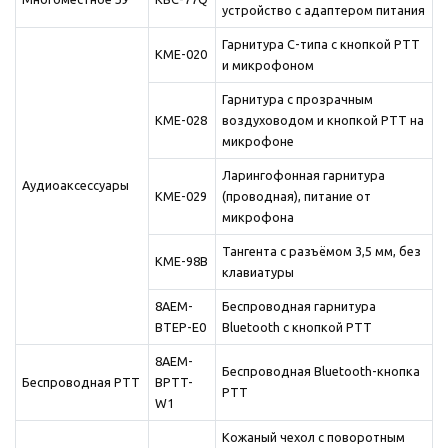
устройство с адаптером питания
Гарнитура С-типа с кнопкой PTT
KME-020
и микрофоном
Гарнитура с прозрачным
KME-028
воздуховодом и кнопкой PTT на
микрофоне
Ларингофонная гарнитура
Аудиоаксессуары
KME-029
(проводная), питание от
микрофона
Тангента с разъёмом 3,5 мм, без
KME-98B
клавиатуры
8AEM-
Беспроводная гарнитура
BTEP-E0
Bluetooth с кнопкой PTT
8AEM-
Беспроводная Bluetooth-кнопка
Беспроводная PTT
BPTT-
PTT
W1
Кожаный чехол с поворотным