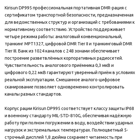
Kirisun DP995 профессиональная портативная DMR-рация с
сертификатом транспортной безопасности, предназначенная
для ведомственных структур и организаций с требованиями к
нормативному соответствию. Устройство поддерживает
четыре режима работы: аналоговый конвенциональный,
транкинг MPT1327, цифровой DMR Tier II и транкинговый DMR
Tier III. Банк из 1024 каналов с 248 зонами обеспечивает
построение разветвлённых корпоративных радиосетей.
Чувствительность аналогового приёмника 0,3 мкВ и
цифрового 0,22 мкВ гарантируют уверенный приём в условиях
реальной эксплуатации. Смешанное аналого-цифровое
сканирование позволяет одновременно контролировать
каналы разных стандартов.
Корпус рации Kirisun DP995 соответствует классу защиты IP68
и военному стандарту MIL-STD-810G, обеспечивая надёжную
работу при полном погружении в воду, воздействии ударных
нагрузок и экстремальных температурах. Полноцветный 5-
строчный дисплей 1,8 дюйма сохраняет читаемость при