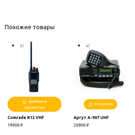
Похожие товары
Этот
Выберите
В корзину
товар
параметры
имеет
Comrade R12 VHF
Аргут А-907 UHF
несколько
вариаций.
19900
₽
20900
₽
Опции