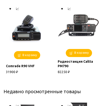
можно
выбрать
на
странице
товара.
В корзину
В корзину
Радиостанция Caltta
Comrade R90 VHF
РМ790
31900
₽
82250
₽
Недавно просмотренные товары