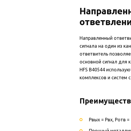
Направленн
ответвлени
Направленный ответви
сигнала на один из к
ответвитель позволя
основной сигнал для 
HFS B40544 использую
комплексов и систем с
Преимуществ
Рвых = Рвх, Ротв =
Прочный металлич