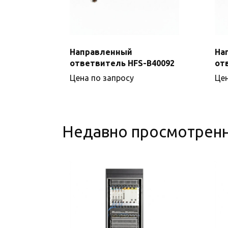
Направленный
На
ответвитель HFS-B40092
от
Подробнее
Цена по запросу
Цен
Недавно просмотрен