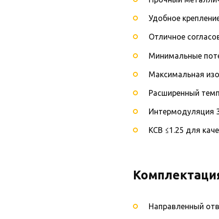
Удобное креплени
Отличное согласо
Минимальные поте
Максимальная изо
Расширенный темп
Интермодуляция 3
КСВ ≤1.25 для кач
Комплектаци
Направленный отв