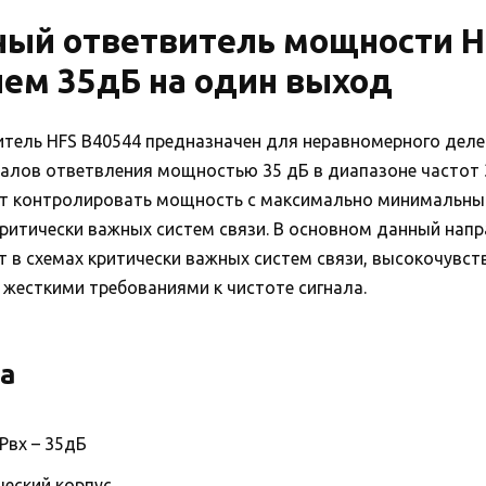
ый ответвитель мощности HF
ем 35дБ на один выход
тель HFS B40544 предназначен для неравномерного дел
аналов ответвления мощностью 35 дБ в диапазоне частот
ет контролировать мощность с максимально минимальны
критически важных систем связи. В основном данный нап
т в схемах критически важных систем связи, высокочувс
 жесткими требованиями к чистоте сигнала.
а
 Рвх – 35дБ
еский корпус