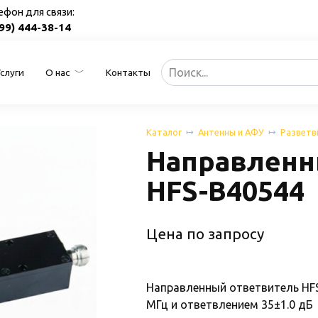
ефон для связи:
499) 444-38-14
Search
Услуги
О нас
Контакты
for:
Каталог
Антенны и АФУ
Разветв
Направленн
HFS-B40544
Цена по запросу
Направленный ответвитель HFS
МГц и ответвлением 35±1.0 дБ