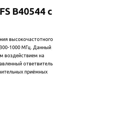
S B40544 с
ения высокочастотного
 300-1000 МГц. Данный
м воздействием на
равленный ответвитель
твительных приёмных