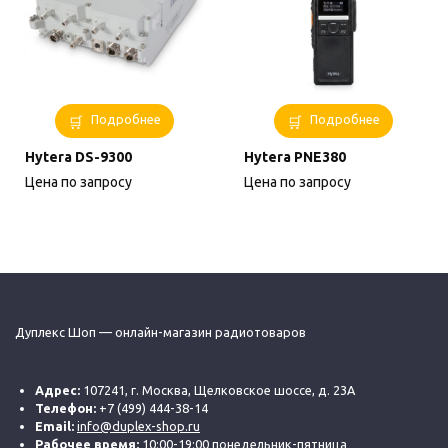
Подробнее
Подробнее
Hytera DS-9300
Hytera PNE380
Цена по запросу
Цена по запросу
Дуплекс Шоп — онлайн-магазин радиотоваров
Адрес:
107241, г. Москва, Щелковское шоссе, д. 23А
Телефон:
+7 (499) 444-38-14
Email:
info@duplex-shop.ru
Рабочее время:
10:00-19:00 понедельник-пятница