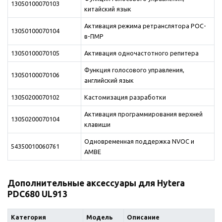
13050100070103
китайский язык
Активация режима ретранслятора POC-
13050100070104
в-ПМР
13050100070105
Активация одночастотного репитера
Функция голосового управления,
13050100070106
английский язык
13050200070102
Кастомизация разработки
Активация программирования верхней
13050200070104
клавиши
Одновременная поддержка NVOC и
54350010060761
AMBE
Дополнительные аксессуары для Hytera
PDC680 UL913
Категория
Модель
Описание