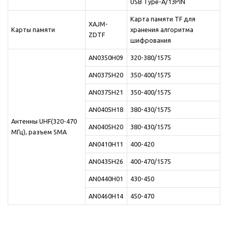
USB Type-A/13PIN
Карта памяти TF для
XAJM-
Карты памяти
хранения алгоритма
ZDTF
шифрования
AN0350H09
320-380/1575
AN0375H20
350-400/1575
AN0375H21
350-400/1575
AN0405H18
380-430/1575
Антенны UHF(320-470
AN0405H20
380-430/1575
МГц), разъем SMA
AN0410H11
400-420
AN0435H26
400-470/1575
AN0440H01
430-450
AN0460H14
450-470