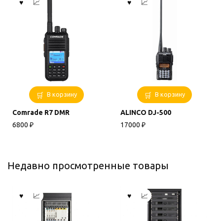
на
странице
товара.
В корзину
В корзину
Comrade R7 DMR
ALINCO DJ-500
6800
₽
17000
₽
Недавно просмотренные товары