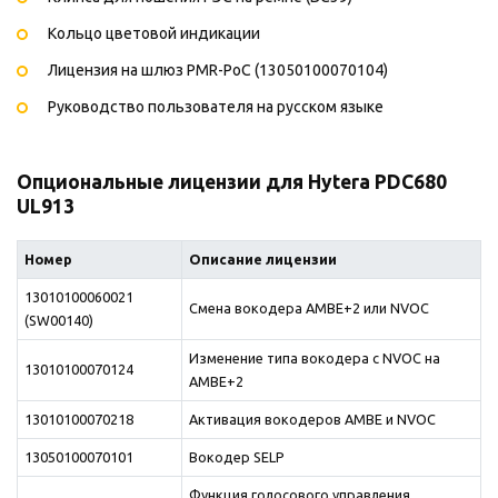
Кольцо цветовой индикации
Лицензия на шлюз PMR-PoC (13050100070104)
Руководство пользователя на русском языке
Опциональные лицензии для Hytera PDC680
UL913
Номер
Описание лицензии
13010100060021
Смена вокодера AMBE+2 или NVOC
(SW00140)
Изменение типа вокодера с NVOC на
13010100070124
AMBE+2
13010100070218
Активация вокодеров AMBE и NVOC
13050100070101
Вокодер SELP
Функция голосового управления,