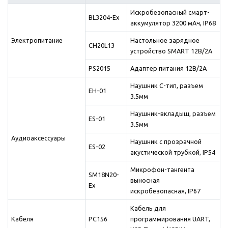
Искробезопасный смарт-
BL3204-Ex
аккумулятор 3200 мАч, IP68
Электропитание
Настольное зарядное
CH20L13
устройство SMART 12В/2А
PS2015
Адаптер питания 12В/2А
Наушник C-тип, разъем
EH-01
3.5мм
Наушник-вкладыш, разъем
ES-01
3.5мм
Аудиоаксессуары
Наушник с прозрачной
ES-02
акустической трубкой, IP54
Микрофон-тангента
SM18N20-
выносная
Ex
искробезопасная, IP67
Кабель для
Кабеля
PC156
программирования UART,