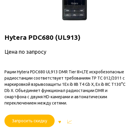
Hytera PDC680 (UL913)
Цена по запросу
Рации Hytera PDC680 UL913 DMR Tier III+LTE искробезопасные
радиостанции соответствует требованиям ТР ТС 012/2011 с
маркировкой взрывозащиты 1Ex ib IIB T4 Gb X, Ex ib IIIC T130°C
Db X. Объединяет функционал радиостанции DMR и
смартфона с двумя HD-камерами и автоматическим
переключением между сетями.
Запросить скидку