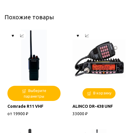
Похожие товары
Этот
Выберите
В корзину
товар
параметры
имеет
Comrade R11 VHF
ALINCO DR-438 UNF
несколько
вариаций.
от
19900
₽
33000
₽
Опции
можно
выбрать