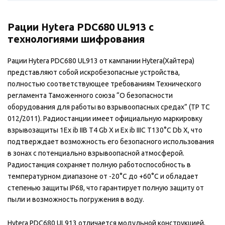
Рации Hytera PDC680 UL913 с
технологиями шифрования
Рации Hytera PDC680 UL913 от кампании Hytera(Хайтера)
представляют собой искробезопасные устройства,
полностью соответствующее требованиям Технического
регламента Таможенного союза “О безопасности
оборудования для работы во взрывоопасных средах” (ТР ТС
012/2011). Радиостанции имеет официальную маркировку
взрывозащиты 1Ex ib IIB T4 Gb X и Ex ib IIIC T130°C Db X, что
подтверждает возможность его безопасного использования
в зонах с потенциально взрывоопасной атмосферой.
Радиостанция сохраняет полную работоспособность в
температурном диапазоне от -20°C до +60°C и обладает
степенью защиты IP68, что гарантирует полную защиту от
пыли и возможность погружения в воду.
Hytera PDC680 UL913 отличается модульной конструкцией,