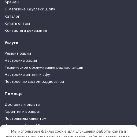
Бренды
О магазине «Дуплекс Шоп»
Каталог
Купить оптом
Контакты и реквизиты
Услуги
Ремонт раций
Настройка раций
Техническое обслуживание радиостанций
Настройка антенн и афу
Построение систем радиосвязи
Помощь
Доставка и оплата
Гарантия и возврат
Постоянным клиентам
Условия работы (Договор-оферта)
Мы используем файлы cookie для улучшения работы сайта и
Политика конфиденциальности
персонализации. Продолжая использовать сайт, вы соглашаетесь