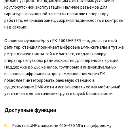
делает устройство подходящим для полевых условий и
круглосуточной эксплуатации. Наличие разъёмов для
гарнитуры и выносной тангенты позволяет оператору
работать, не снимая ранец, сохраняя подвижность и контроль
над связью.
Основная функция Аргут РК‑260 UHF SFR — одночастотный
репитер: станция принимает цифровые DMR‑сигналы и тут же
ретранслирует их на той же частоте, создавая вокруг
оператора «пузырь» радиопокрытия для переносных раций.
Поддержка до 256 каналов, групповых и индивидуальных
вызовов, шифрования и программирования через ПК
позволяет интегрировать ранцевую станцию в
существующие DMR‑сети и использовать её как мобильный
узел связи для тактических групп и служб безопасности.
Доступные функции
Работа в UHF диапазоне 400–470 МГц по цифровому