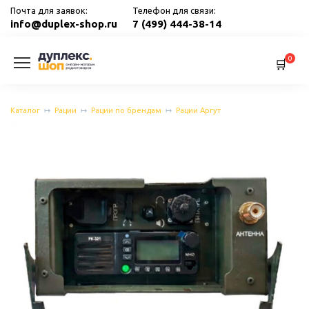
Перейти
Почта для заявок:
Телефон для связи:
к
info@duplex-shop.ru
7 (499) 444-38-14
содержанию
0
Каталог
Рации
Рации по брендам
Рации Аргут