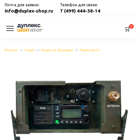
Перейти
Почта для заявок:
Телефон для связи:
к
info@duplex-shop.ru
7 (499) 444-38-14
содержанию
0
Каталог
Рации
Рации по брендам
Рации Аргут