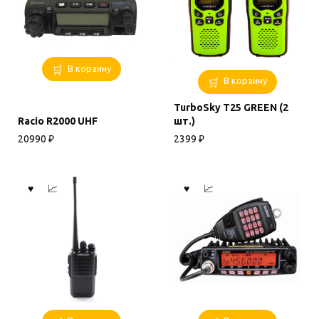
В корзину
В корзину
TurboSky T25 GREEN (2
Racio R2000 UHF
шт.)
20990
₽
2399
₽