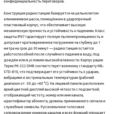
конфиденциальность переговоров.
Конструкция радиостанции базируется на цельнолитом
алюминиевом шасси, помещённом в ударопрочный
пластиковый корпус, что обеспечивает высокую
механическую прочность и устойчивость к падениям. Класс
защиты IP67 гарантирует полную пыленепроницаемость и
допускает кратковременное погружение на глубину до 1
метра на срок до 30 минут — радиостанция остаётся
работоспособной после случайного падения в воду, под
дождём или в условиях высокой влажности. Корпус рации
Терек РК-322 DMR соответствует военному стандарту MIL-
STD-810, что подтверждает его устойчивость к ударам,
вибрациям и экстремальным температурам (рабочий
диапазон от -30 до +60 °C). На лицевой панели расположен
яркий цветной дисплей высокой чёткости с подсветкой,
отображающий частоту, номер или имя канала,
идентификатор абонента, уровень принимаемого сигнала и
служебные символы. Русскоязычное голосовое
сопровождение номеров каналов и всех функций упрощает