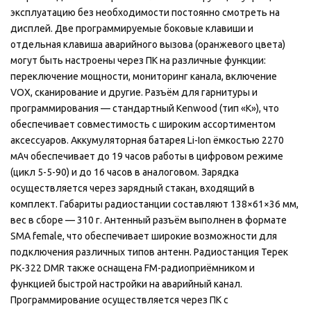
эксплуатацию без необходимости постоянно смотреть на
дисплей. Две программируемые боковые клавиши и
отдельная клавиша аварийного вызова (оранжевого цвета)
могут быть настроены через ПК на различные функции:
переключение мощности, мониторинг канала, включение
VOX, сканирование и другие. Разъём для гарнитуры и
программирования — стандартный Kenwood (тип «К»), что
обеспечивает совместимость с широким ассортиментом
аксессуаров. Аккумуляторная батарея Li-Ion ёмкостью 2270
мАч обеспечивает до 19 часов работы в цифровом режиме
(цикл 5-5-90) и до 16 часов в аналоговом. Зарядка
осуществляется через зарядный стакан, входящий в
комплект. Габариты радиостанции составляют 138×61×36 мм,
вес в сборе — 310 г. Антенный разъём выполнен в формате
SMA female, что обеспечивает широкие возможности для
подключения различных типов антенн. Радиостанция Терек
РК-322 DMR также оснащена FM-радиоприёмником и
функцией быстрой настройки на аварийный канал.
Программирование осуществляется через ПК с