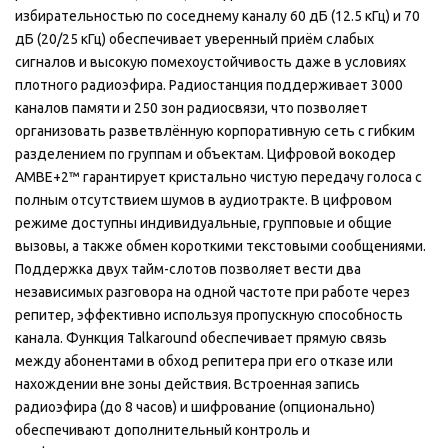
избирательностью по соседнему каналу 60 дБ (12.5 кГц) и 70
дБ (20/25 кГц) обеспечивает уверенный приём слабых
сигналов и высокую помехоустойчивость даже в условиях
плотного радиоэфира. Радиостанция поддерживает 3000
каналов памяти и 250 зон радиосвязи, что позволяет
организовать разветвлённую корпоративную сеть с гибким
разделением по группам и объектам. Цифровой вокодер
AMBE+2™ гарантирует кристально чистую передачу голоса с
полным отсутствием шумов в аудиотракте. В цифровом
режиме доступны индивидуальные, групповые и общие
вызовы, а также обмен короткими текстовыми сообщениями.
Поддержка двух тайм-слотов позволяет вести два
независимых разговора на одной частоте при работе через
репитер, эффективно используя пропускную способность
канала. Функция Talkaround обеспечивает прямую связь
между абонентами в обход репитера при его отказе или
нахождении вне зоны действия. Встроенная запись
радиоэфира (до 8 часов) и шифрование (опционально)
обеспечивают дополнительный контроль и