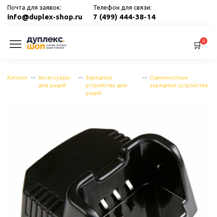
Перейти
Почта для заявок:
Телефон для связи:
к
info@duplex-shop.ru
7 (499) 444-38-14
содержанию
0
Каталог
Аксессуары
Зарядные
Одноместные
для раций
устройства для
зарядные устройства
раций