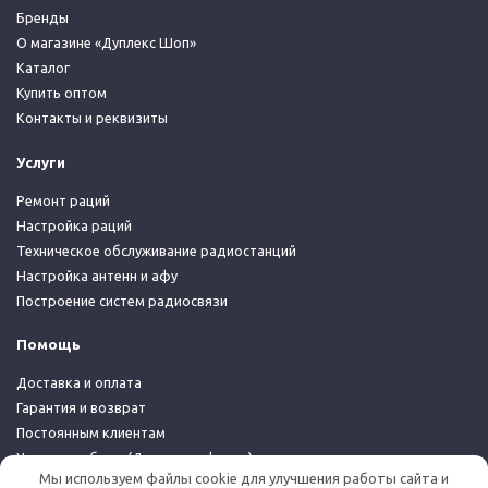
Бренды
О магазине «Дуплекс Шоп»
Каталог
Купить оптом
Контакты и реквизиты
Услуги
Ремонт раций
Настройка раций
Техническое обслуживание радиостанций
Настройка антенн и афу
Построение систем радиосвязи
Помощь
Доставка и оплата
Гарантия и возврат
Постоянным клиентам
Условия работы (Договор-оферта)
Мы используем файлы cookie для улучшения работы сайта и
Политика конфиденциальности